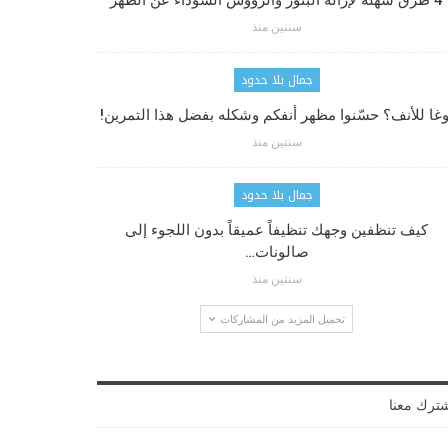
4 طرق سهلة لإزالة البثور والرؤوس السوداء عن الظهر
سنتين منذ
جمال بلا حدود
وغا للأنف؟ حسّنوا مظهر أنفكم وشكله بفضل هذا التمرين!
سنتين منذ
جمال بلا حدود
كيف تنظفين وجهك تنظيفاً عميقاً بدون اللجوء إلى
صالونات…
سنتين منذ
تحميل المزيد من المشاركات
ترك معنا