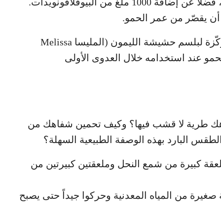
الزنك على الأقل، مقسّمة على امتداد النهار، فضلاً عن إضافة 1000 ملغ من البيوفلافونويدات.
أن يقصّر من عمر الحمو.
وقد تبيّن أنّ كريماً يحتوي على الخلاصة المركّزة لبلسم حشيشة الليمون (المليسا Melissa
هك طرية لا قشب فيها؟ وكيف تحمين شفاهك من
لطقس البارد بهذه الوصفة الطبيعية السهلة؟
ا على طريقة البان ماري bain- marie ملعقة كبيرة من شمع النحل وملعقتين كبيرتين من
 صغيرة من المياه المعدنية وحركوا جيداً حتى يصبح