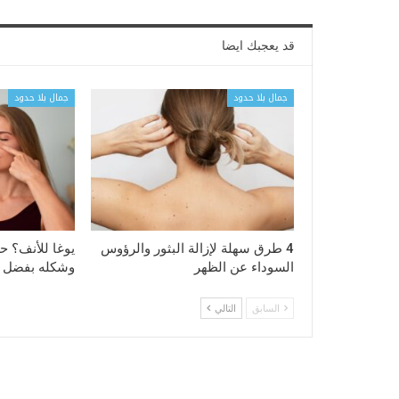
قد يعجبك ايضا
جمال بلا حدود
جمال بلا حدود
4 طرق سهلة لإزالة البثور والرؤوس
يوغا للأنف؟ ح
السوداء عن الظهر
وشكله بفضل هذ
السابق
التالي