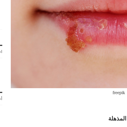
اخ
freepik
أح
المذهلة