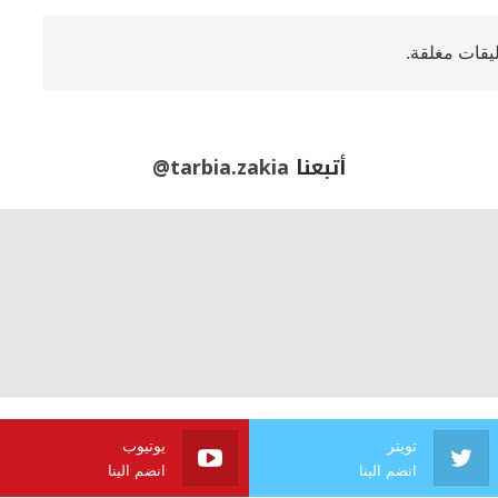
ليقات مغلقة.
أتبعنا
@tarbia.zakia
تويتر
يوتيوب
انضم الينا
انضم الينا