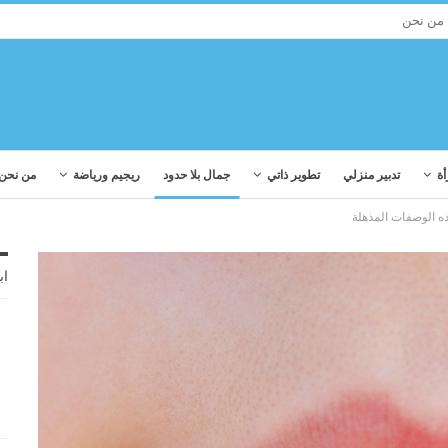
من نحن
أة
تدبير منزلي
تطوير ذاتي
جمال بلا حدود
ريجيم ورياضة
من نحن
ذه الوصفات المذهلة
اب