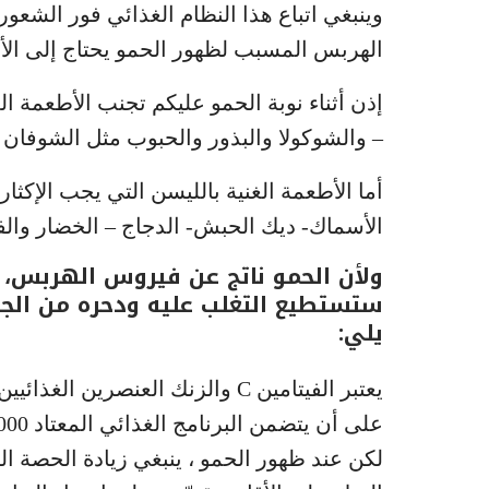
وينبغي اتباع هذا النظام الغذائي فور الشع
الهربس المسبب لظهور الحمو يحتاج إلى الأرج
إذن أثناء نوبة الحمو عليكم تجنب الأطعمة ا
– والشوكولا والبذور والحبوب مثل الشوفان وا
أما الأطعمة الغنية بالليسن التي يجب الإكثا
الأسماك- ديك الحبش- الدجاج – الخضار والفوا
ولأن الحمو ناتج عن فيروس الهربس، عل
ستستطيع التغلب عليه ودحره من الجس
يلي:
يعتبر الفيتامين C والزنك العنصر