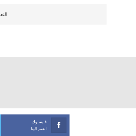
التع
فايسبوك
انضم الينا