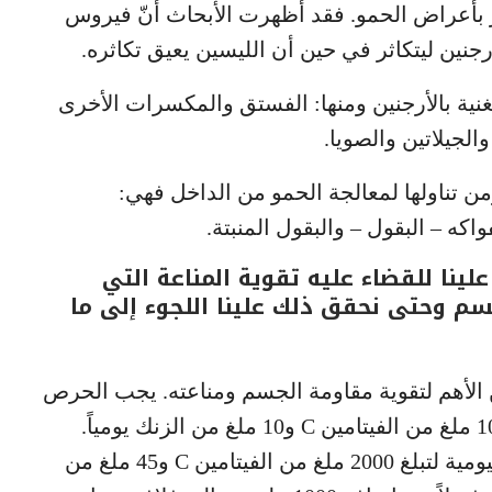
ور بأعراض الحمو. فقد أظهرت الأبحاث أنّ فيروس
نين ليتكاثر في حين أن الليسين يعيق تكاثره.
لغنية بالأرجنين ومنها: الفستق والمكسرات الأخرى
لجيلاتين والصويا.
رمن تناولها لمعالجة الحمو من الداخل فهي:
كه – البقول – والبقول المنبتة.
ينا للقضاء عليه تقوية المناعة التي
م وحتى نحقق ذلك علينا اللجوء إلى ما
ين الغذائيين الأهم لتقوية مقاومة الجسم ومناعته. يجب الحرص
على أن يتضمن البرنامج الغذائي المعتاد 1000 ملغ من الفيتامين C و10 ملغ من الزنك يومياً.
لكن عند ظهور الحمو ، ينبغي زيادة الحصة اليومية لتبلغ 2000 ملغ من الفيتامين C و45 ملغ من