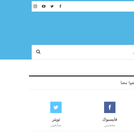
قوا معنا
فايسبوك
تويتر
معجبين
متابعين