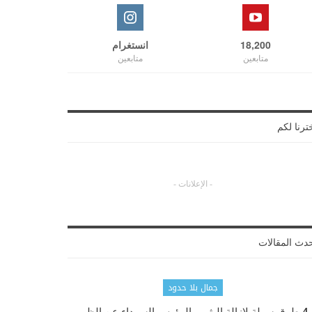
18,200
انستغرام
متابعين
متابعين
ترنا لكم
- الإعلانات -
دث المقالات
جمال بلا حدود