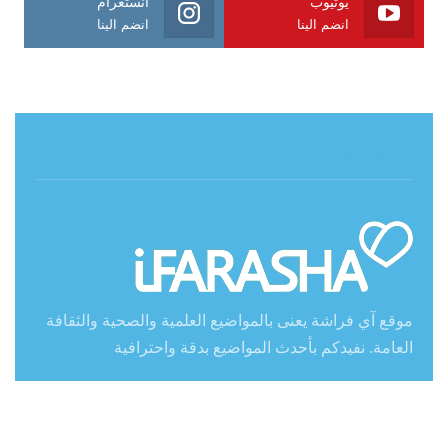
يوتيوب
انستغرام
انضم الينا
انضم الينا
حول آي فراشة
موقع آي فراشة يعنى بالمواضيع العلمية والصحية والثقافة
العامة. نفيدكم بأحدث المواضيع بدقة واحترافية