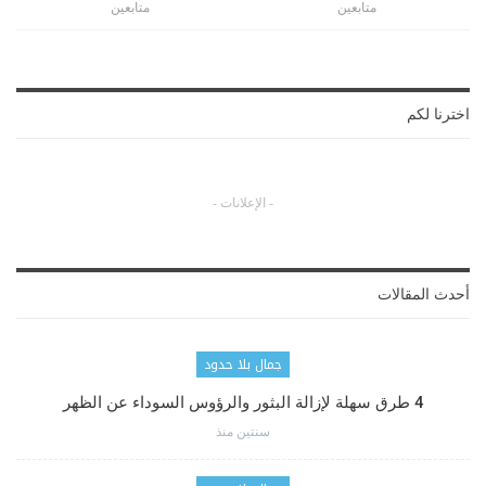
متابعين
متابعين
اخترنا لكم
- الإعلانات -
أحدث المقالات
جمال بلا حدود
4 طرق سهلة لإزالة البثور والرؤوس السوداء عن الظهر
سنتين منذ