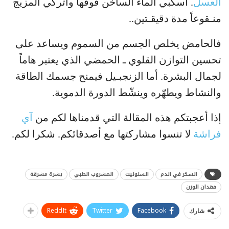
العسل
. اسكبي الماء الساخن فوقها واتركي المزيج
منـقوعاً مدة دقيقـتين..
فالحامض يخلص الجسم من السموم ويساعد على
تحسين التوازن القلوي ـ الحمضي الذي يعتبر هاماً
لجمال البشرة. أما الزنجبـيل فيمنح جسمك الطاقة
والنشاط ويطهّره وينشّط الدورة الدموية.
إذا أعجبتكم هذه المقالة التي قدمناها لكم من
آي
فراشة
لا تنسوا مشاركتها مع أصدقائكم. شكرا لكم.
السكر في الدم
السلوليت
المشروب الطبي
بشرة مشرقة
فقدان الوزن
ReddIt
Twitter
Facebook
شارك