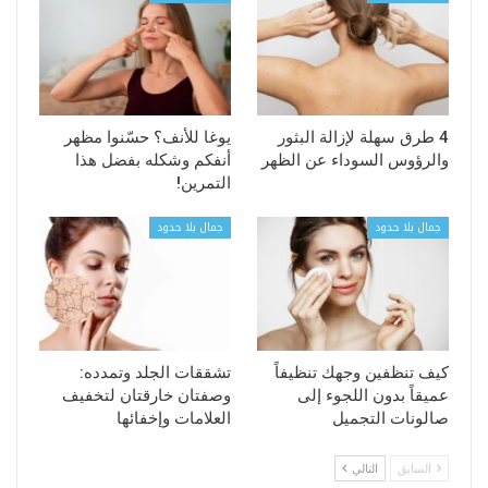
4 طرق سهلة لإزالة البثور
يوغا للأنف؟ حسّنوا مظهر
والرؤوس السوداء عن الظهر
أنفكم وشكله بفضل هذا
التمرين!
جمال بلا حدود
جمال بلا حدود
كيف تنظفين وجهك تنظيفاً
تشققات الجلد وتمدده:
عميقاً بدون اللجوء إلى
وصفتان خارقتان لتخفيف
صالونات التجميل
العلامات وإخفائها
السابق
التالي