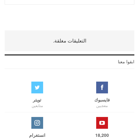
التعليقات مغلقة.
ابقوا معنا
فايسبوك
تويتر
معجبين
متابعين
18,200
انستغرام