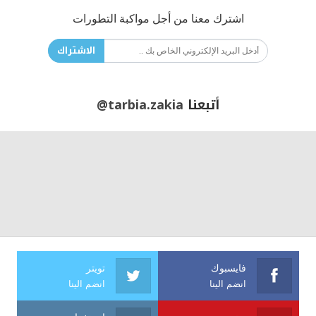
اشترك معنا من أجل مواكبة التطورات
الاشتراك
أتبعنا
@tarbia.zakia
فايسبوك
تويتر
انضم الينا
انضم الينا