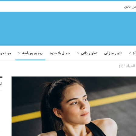
ن نحن
أة
تدبير منزلي
تطوير ذاتي
جمال بلا حدود
ريجيم ورياضة
من نحن
ياة ! (1)
اب