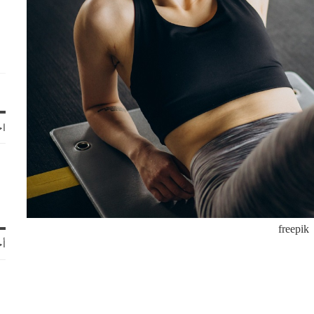
اخ
freepik
أح