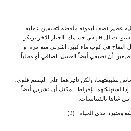
ليه عصير نصف ليمونة حامضة لتحسين عملية
الهضم، وإزالة السموم وإعادة التوازن إلى مستويات ال pH في جسمك. الخيار الآخر يرتكز
التفاح في كوب ماء كبير. اشربي منه مرة أو
يعين أن تضيفي أيضاً العسل الصافي أو محلياً
اض بطبيعتهما، ولكن تأثيرهما على الجسم قلوي.
إذا استهلكتهما بإفراط. يمكنك أن تشربي أيضاً
 غناها بالفيتامينات.
 ومثيرة مدى الحياة ! (2)