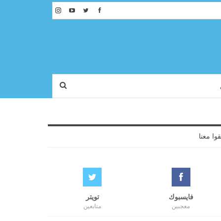
قوا معنا
فايسبوك
تويتر
معجبين
متابعين