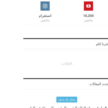
18,200
انستغرام
متابعين
متابعين
ترنا لكم
- الإعلانات -
دث المقالات
جمال بلا حدود