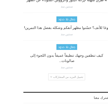
4 طرق سهلة لإزالة البثور والرؤوس السوداء عن الظهر
سنتين منذ
جمال بلا حدود
وغا للأنف؟ حسّنوا مظهر أنفكم وشكله بفضل هذا التمرين!
سنتين منذ
جمال بلا حدود
كيف تنظفين وجهك تنظيفاً عميقاً بدون اللجوء إلى
صالونات…
سنتين منذ
تحميل المزيد من المشاركات
ترك معنا