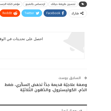
تحسين طريقة حياتك
لإحساس بالشبع
مؤشر كتلة الجسم
ReddIt
Twitter
Facebook
شارك
احصل على تحديثات في الوقت
السابق بوست
وصفة علاجيّة قديمة جدّاً تخفض السكّري، ضغط
الدّم، الكوليسترول، والدّهون الثّلاثيّة
قد يعجبك ايضا