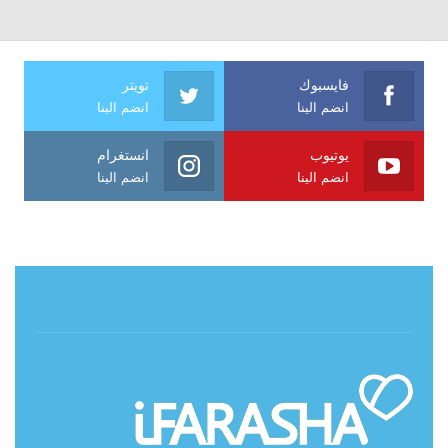
فايسبوك
تويتر
انضم الينا
انضم الينا
يوتيوب
انستغرام
انضم الينا
انضم الينا
حول آي فراشة