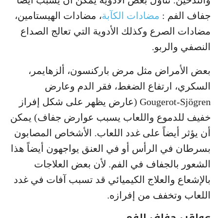
جفاف الفم :
مضادات الكآبة
، مضادات الهيستامين،
مضادات الصرع وكذلك الأدوية التي تعالج الصداع
النصفي والربو.
بعض الأمراض مثل مرض باركنسون، ألزهايمر،
السكري، ارتفاع الضغط، فقر الدم وعارض
Gougerot-Sjögren (عارض يظهر على شكل إفراز
خفيف للدموع واللعاب يسبب عوارض جفاف) يمكن
أن يؤثر أيضاً على غدد اللعاب. الأشخاص المصابون
بسرطان في الرأس أو في العنق يواجهون أيضاً هذا
الشعور بالجفاف في الفم. لأن بعض العلاجات
بالإشعاع والعلاج الكيميائي قد تسبب آفات في غدد
اللعاب وتخفف من إفرازه.
عواقب جفاف الفم