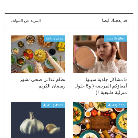
قد يعجبك ايضا
المزيد عن المؤلف
جمال بلا حدود
ريجيم ورياضة
5 مشاكل جلدية سببها
نظام غذائي صحي لشهر
أمعاؤكم المريضة ( و5 حلول
رمضان الكريم
منزلية طبيعية ! )
صحة وتغذية
الصحة والتغذية