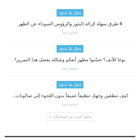
جمال بلا حدود
4 طرق سهلة لإزالة البثور والرؤوس السوداء عن الظهر
سنتين منذ
جمال بلا حدود
يوغا للأنف؟ حسّنوا مظهر أنفكم وشكله بفضل هذا التمرين!
سنتين منذ
جمال بلا حدود
كيف تنظفين وجهك تنظيفاً عميقاً بدون اللجوء إلى صالونات…
سنتين منذ
تحميل المزيد من المشاركات