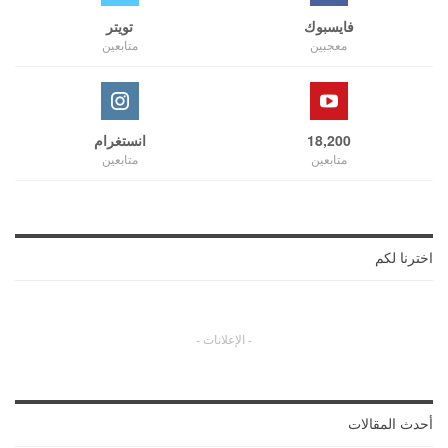
فايسبوك
تويتر
معجبين
متابعين
18,200
انستغرام
متابعين
متابعين
اخترنا لكم
- الإعلانات -
أحدث المقالات