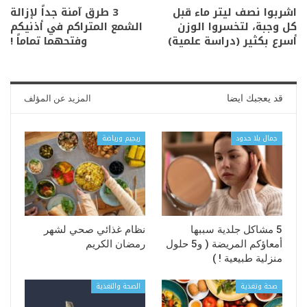
اشربوا نصف ليتر ماء قبل
3 طرق آمنة جداً لإزالة
كل وجبة، لتخسروا الوزن
الشمع المتراكم في أذنيكم
أسرع بكثير (دراسة علمية)
وفتحهما تماماً !
قد يعجبك ايضا
المزيد عن المؤلف
جمال بلا حدود
ريجيم ورياضة
5 مشاكل جلدية سببها
نظام غذائي صحي لشهر
أمعاؤكم المريضة ( و5 حلول
رمضان الكريم
منزلية طبيعية ! )
صحة وتغذية
الصحة والتغذية