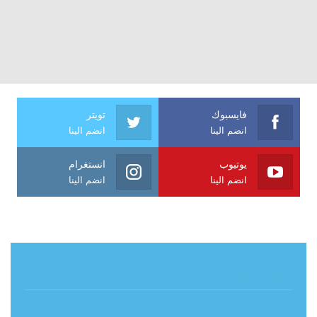
فايسبوك
تويتر
انضم الينا
انضم الينا
يوتيوب
انستغرام
انضم الينا
انضم الينا
حول آي فراشة