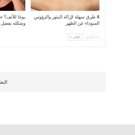
4 طرق سهلة لإزالة البثور والرؤوس
يوغا للأنف؟ ح
السوداء عن الظهر
وشكله بفضل هذ
السابق
التالي
التع