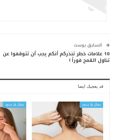
السابق بوست
10 علامات خطر تنذركم أنكم يجب أن تتوقفوا عن
تناول القمح فوراً !
قد يعجبك ايضا
جمال بلا حدود
جمال بلا حدود