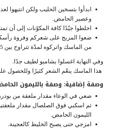
ابدأوا بتسخين الحليب ولكن انتبهوا لعدم
وعصير الحامض.
اخلطوا جيّدًا كافة المكوّنات إلى أن تمتز
ضعوا المزيج على شعركم وفروة رأسكم 
من الماسك واتركوه لمدّة تتراوح بين 15 و30 دقيقة أو إلى أن يجفّ شعركم قليلًا.
وفي النهاية اغسلوا بشامبو لطيف جدًا.
هذا الماسك ينعّم الشعر كثيرًا وللحصول عل
وصفة إضافية: وصفة بالليمون الحامض
ضعي في الوعاء مقدار ملعقة من بودرة الصلصال (
ثم اسكبي فوق الصلصال مقدار ملعقتين
الليمون الحامض.
امزجي حتى يصبح الخليط كالعجينة.