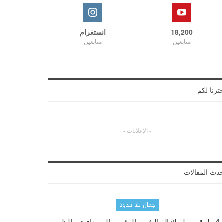
18,200
انستغرام
متابعين
متابعين
ترنا لكم
- الإعلانات -
دث المقالات
جمال بلا حدود