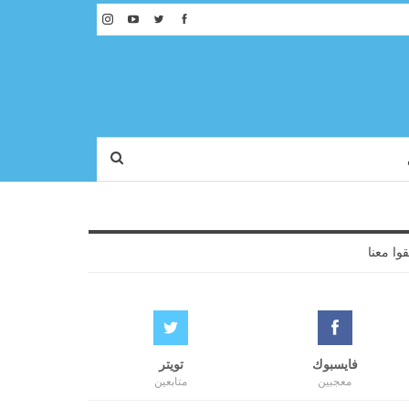
قوا معنا
فايسبوك
تويتر
معجبين
متابعين