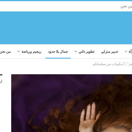
ن نحن
أة
تدبير منزلي
تطوير ذاتي
جمال بلا حدود
ريجيم ورياضة
من نحن
مطبخكم
اب