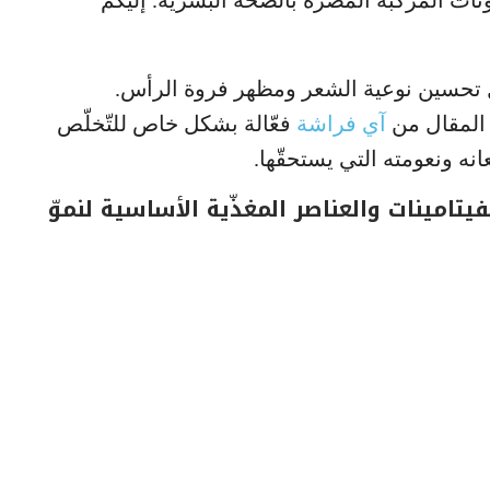
ّنات المركّبة المضرّة بالصحّة البشرية. إليكم
جل تحسين نوعية الشعر ومظهر فروة الرأس.
 المقال من
آي فراشة
فعّالة بشكل خاص للتّخلّص
نه ونعومته التي يستحقّها.
تامينات والعناصر المغذّية الأساسية لنموّ