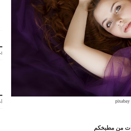
اخ
pixabay
أح