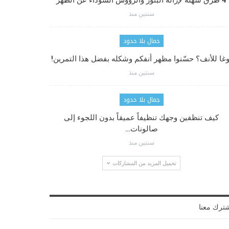
4 طرق سهلة لإزالة البثور والرؤوس السوداء عن الظهر
سنتين منذ
جمال بلا حدود
وغا للأنف؟ حسّنوا مظهر أنفكم وشكله بفضل هذا التمرين!
سنتين منذ
جمال بلا حدود
كيف تنظفين وجهك تنظيفاً عميقاً بدون اللجوء إلى
صالونات…
سنتين منذ
تحميل المزيد من المشاركات
ترك معنا