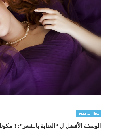
جمال بلا حدود
الوصفة الأفضل ل “العناية بالشعر”: 3 مكونات من مطبخكم