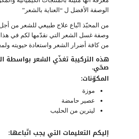
معرفة أنها مليئة بالمنتجات الكيميائية والمكو
الوصفة الأفضل ل “العناية بالشعر”
من المحبّذ اتّباع علاج طبيعي للشعر من أ
وصفة غسل الشعر التي نقدّمها لكم في هذا
من كافة أضرار الشعر واستعادة حيويته ولمعا
هذه التركيبة تغذّي الشعر بواسطة الفي
صحّي.
المكوّنات:
موزة
عصير حامضة
ليترين من الحليب
إليكم التعليمات التي يجب اتّباعها: