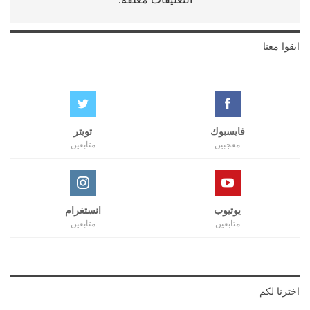
ابقوا معنا
فايسبوك
تويتر
معجبين
متابعين
يوتيوب
انستغرام
متابعين
متابعين
اخترنا لكم