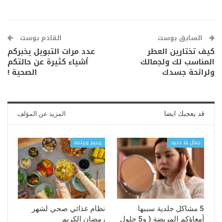
السابق بوست
القادم بوست
كيف تختارين العطر
عدد مرات التبويل يخبركم
المناسب لك ولجمالك
أشياء كثيرة عن حالتكم
ولرائحة جسدك
الصحية !
قد يعجبك ايضا
المزيد عن المؤلف
جمال بلا حدود
ريجيم ورياضة
5 مشاكل جلدية سببها
نظام غذائي صحي لشهر
أمعاؤكم المريضة ( و5 حلول
رمضان الكريم