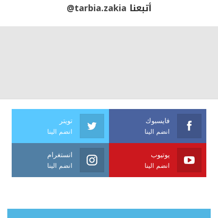
أتبعنا
@tarbia.zakia
فايسبوك
تويتر
انضم الينا
انضم الينا
يوتيوب
انستغرام
انضم الينا
انضم الينا