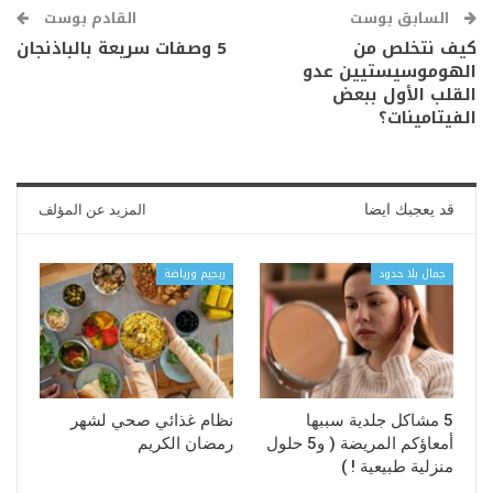
السابق بوست
القادم بوست
كيف نتخلص من
5 وصفات سريعة بالباذنجان
الهوموسيستيين عدو
القلب الأول ببعض
الفيتامينات؟
قد يعجبك ايضا
المزيد عن المؤلف
جمال بلا حدود
ريجيم ورياضة
5 مشاكل جلدية سببها
نظام غذائي صحي لشهر
أمعاؤكم المريضة ( و5 حلول
رمضان الكريم
منزلية طبيعية ! )