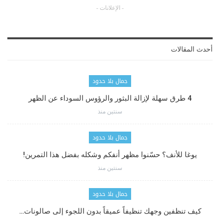
- الإعلانات -
أحدث المقالات
جمال بلا حدود
4 طرق سهلة لإزالة البثور والرؤوس السوداء عن الظهر
سنتين منذ
جمال بلا حدود
يوغا للأنف؟ حسّنوا مظهر أنفكم وشكله بفضل هذا التمرين!
سنتين منذ
جمال بلا حدود
كيف تنظفين وجهك تنظيفاً عميقاً بدون اللجوء إلى صالونات…