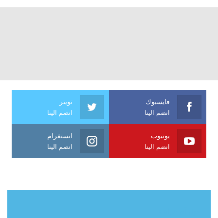
فايسبوك
تويتر
انضم الينا
انضم الينا
يوتيوب
انستغرام
انضم الينا
انضم الينا
حول آي فراشة