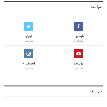
ابقوا معنا
فايسبوك
تويتر
معجبين
متابعين
يوتيوب
انستغرام
متابعين
متابعين
اخترنا لكم