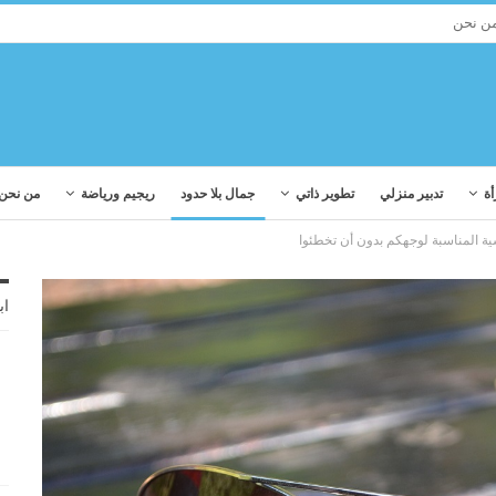
ن نحن
أة
تدبير منزلي
تطوير ذاتي
جمال بلا حدود
ريجيم ورياضة
من نحن
ة المناسبة لوجهكم بدون أن تخطئوا
اب