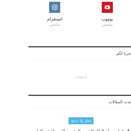
يوتيوب
انستغرام
متابعين
متابعين
ترنا لكم
- الإعلانات -
دث المقالات
جمال بلا حدود