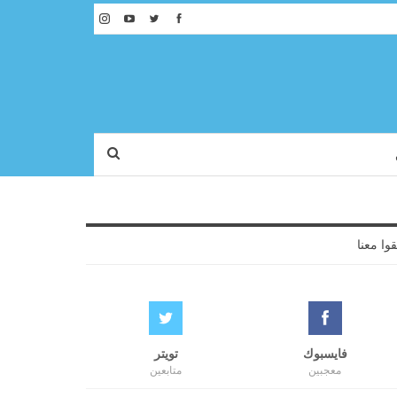
قوا معنا
فايسبوك
تويتر
معجبين
متابعين