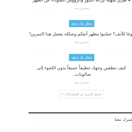
4 طرق سهلة لإزالة البثور والرؤوس السوداء عن الظهر
سنتين منذ
جمال بلا حدود
وغا للأنف؟ حسّنوا مظهر أنفكم وشكله بفضل هذا التمرين!
سنتين منذ
جمال بلا حدود
كيف تنظفين وجهك تنظيفاً عميقاً بدون اللجوء إلى
صالونات…
سنتين منذ
تحميل المزيد من المشاركات
ترك معنا