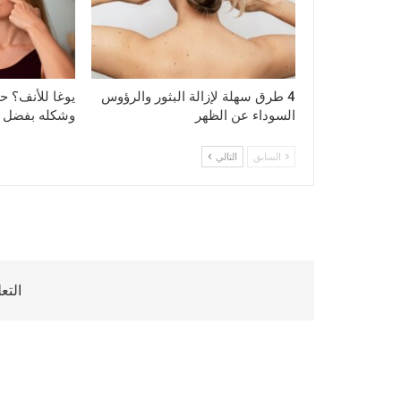
4 طرق سهلة لإزالة البثور والرؤوس
يوغا للأنف؟ ح
السوداء عن الظهر
وشكله بفضل هذ
السابق
التالي
التع