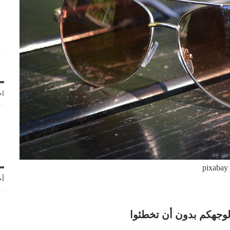
اخ
pixabay
أح
لوجهكم بدون أن تخطئوا