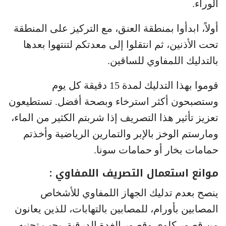
الوراء.
أولاً، ابدأوا بمنطقة العنق، مع التركيز على المنطقة
تحت الأذنين، ثم انتقلوا إلى معدتكم لتنتهوا بعدها
بالتدليك اللمفاوي للساقين.
قوموا بهذا التدليك لمدة 15 دقيقة كل يوم
وستصبحون أكثر استرخاء وبصحة أفضل. تستطيعون
تعزيز تأثير هذا التصريف إذا شربتم الكثير من الماء،
ومارستم الوخز بالإبر والتمارين الرياضية وأخذتم
حمامات بخار أو حمامات سونا.
موانع استعمال التصريف اللمفاوي :
ينصح بعدم تدليك الجهاز اللمفاوي للأشخاص
المصابين بأورام، للمصابين بالتهابات، للذين يعانون
من قصور كلوي وقصور الغدة الدرقية. يجب تجنبه