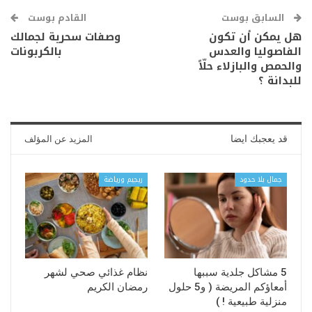
السابق بوست
القادم بوست
هل يمكن أن تكون
وصفات سحرية لجمالك
الفاصوليا والعدس
بالكربونات
والحمص والبازلاء حلّاً
للبدانة ؟
قد يعجبك ايضا
المزيد عن المؤلف
جمال بلا حدود
ريجيم ورياضة
5 مشاكل جلدية سببها
نظام غذائي صحي لشهر
أمعاؤكم المريضة ( و5 حلول
رمضان الكريم
منزلية طبيعية ! )