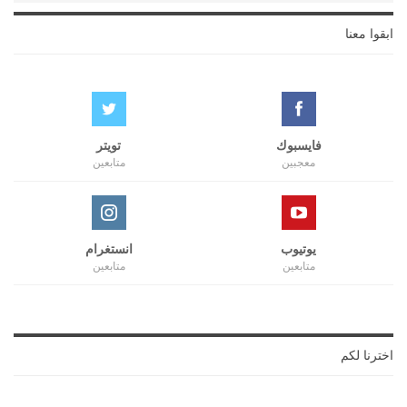
ابقوا معنا
فايسبوك
تويتر
معجبين
متابعين
يوتيوب
انستغرام
متابعين
متابعين
اخترنا لكم