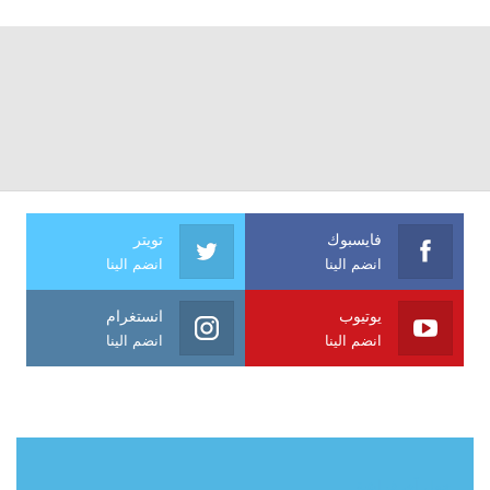
فايسبوك
تويتر
انضم الينا
انضم الينا
يوتيوب
انستغرام
انضم الينا
انضم الينا
حول آي فراشة