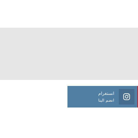
انستغرام
انضم الينا