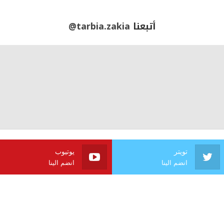
أتبعنا
@tarbia.zakia
تويتر
يوتيوب
انضم الينا
انضم الينا