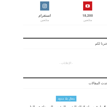
18,200
انستغرام
متابعين
متابعين
ترنا لكم
- الإعلانات -
دث المقالات
جمال بلا حدود