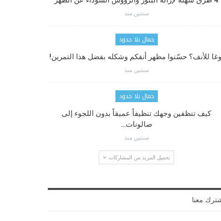
4 طرق سهلة لإزالة البثور والرؤوس السوداء عن الظهر
سنتين منذ
جمال بلا حدود
وغا للأنف؟ حسّنوا مظهر أنفكم وشكله بفضل هذا التمرين!
سنتين منذ
جمال بلا حدود
كيف تنظفين وجهك تنظيفاً عميقاً بدون اللجوء إلى
صالونات…
سنتين منذ
تحميل المزيد من المشاركات
ترك معنا