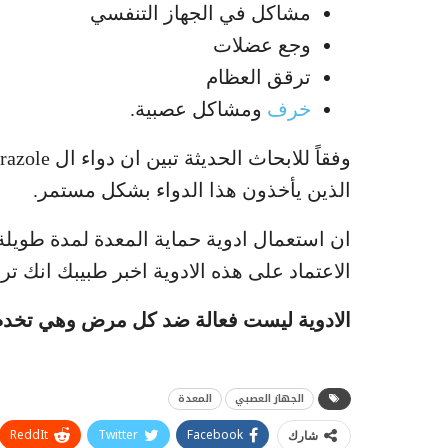
مشاكل في الجهاز التنفسي
وجع عضلات
ترقق العظام
خرف
ومشاكل عصبية.
وفقاً للابحاث الحديثة تبين ان دواء ال omeprazole يسبب نقصاً
الذين يأخذون هذا الدواء بشكل مستمر.
ان استعمال ادوية حماية المعدة لمدة طويل
الاعتماد على هذه الادوية اخبر طبيبك انك ت
الادوية ليست فعالة ضد كل مرض وهي تخدم فق
الجهاز العصبي
المعدة
ReddIt
Twitter
Facebook
شارك