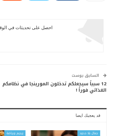
احصل على تحديثات في الوقت
السابق بوست
12 سبباً سيجعلكم تدخلون المورينجا في نظامكم
الغذائي فوراً !
قد يعجبك ايضا
جمال بلا حدود
ريجيم ورياضة