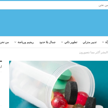
ن نحن
أة
تدبير منزلي
تطوير ذاتي
جمال بلا حدود
ريجيم ورياضة
من نحن
 البشر أكثر مما تتصورون
اب