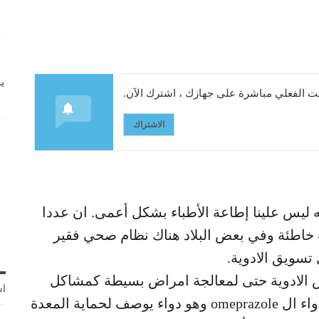
ي
 الفعلي مباشرة على جهازك ، اشترك الآن.
الاشتراك
أنه ليس علينا إطاعة الأطباء بشكل أعمى. ان عددا
 خاطئة وفي بعض البلاد هناك نظام صحي فقير
 تسويق الادوية.
الادوية حتى لمعالجة امراض بسيطة كمشاكل
اش
الحموضة. على سبيل المثال يقولون له خذ دواء ال omeprazole وهو دواء يوصف لحماية المعدة