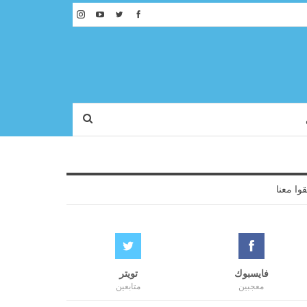
قوا معنا
فايسبوك
تويتر
معجبين
متابعين