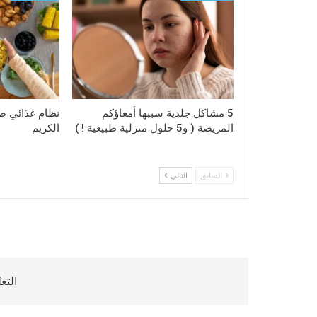
5 مشاكل جلدية سببها أمعاؤكم
نظام غذائي 
المريضة ( و5 حلول منزلية طبيعية ! )
الكريم
السابق
التالي
التع