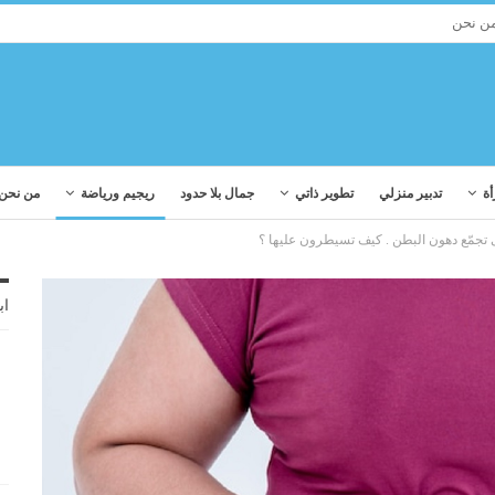
ن نحن
أة
تدبير منزلي
تطوير ذاتي
جمال بلا حدود
ريجيم ورياضة
من نحن
اب