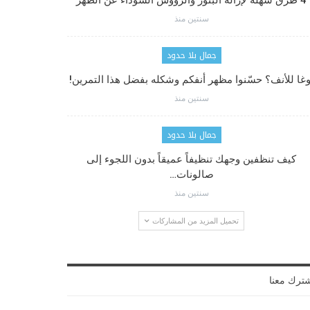
4 طرق سهلة لإزالة البثور والرؤوس السوداء عن الظهر
سنتين منذ
جمال بلا حدود
وغا للأنف؟ حسّنوا مظهر أنفكم وشكله بفضل هذا التمرين!
سنتين منذ
جمال بلا حدود
كيف تنظفين وجهك تنظيفاً عميقاً بدون اللجوء إلى
صالونات…
سنتين منذ
تحميل المزيد من المشاركات
ترك معنا