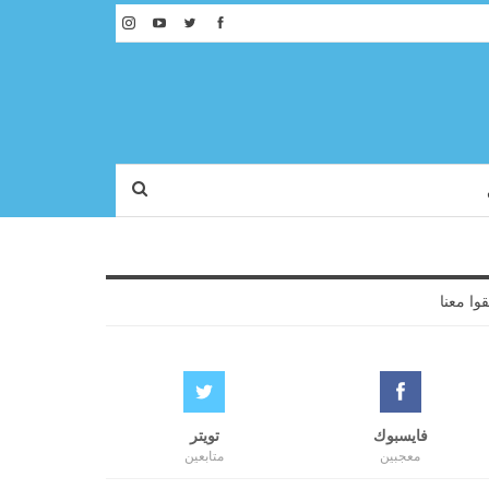
قوا معنا
فايسبوك
تويتر
معجبين
متابعين