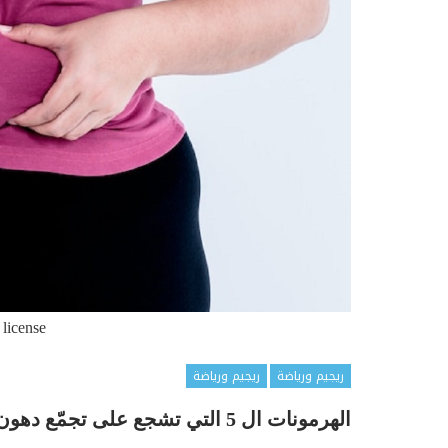
 license
ريجيم ورياضة
ريجيم ورياضة
الهرمونات ال 5 التي تشجع على تجمّع دهون البطن . كيف تسيطرون عليها ؟