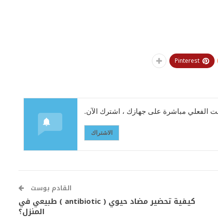
Pinterest
 الفعلي مباشرة على جهازك ، اشترك الآن.
الاشتراك
القادم بوست
كيفية تحضير مضاد حيوي ( antibiotic ) طبيعي في
المنزل؟