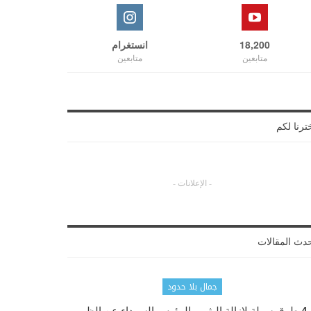
18,200
انستغرام
متابعين
متابعين
ترنا لكم
- الإعلانات -
دث المقالات
جمال بلا حدود