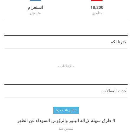
18,200
انستغرام
متابعين
متابعين
اخترنا لكم
- الإعلانات -
أحدث المقالات
جمال بلا حدود
4 طرق سهلة لإزالة البثور والرؤوس السوداء عن الظهر
سنتين منذ