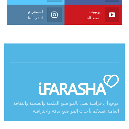
يوتيوب
انستغرام
انضم الينا
انضم الينا
حول آي فراشة
موقع آي فراشة يعنى بالمواضيع العلمية والصحية والثقافة
العامة. نفيدكم بأحدث المواضيع بدقة واحترافية