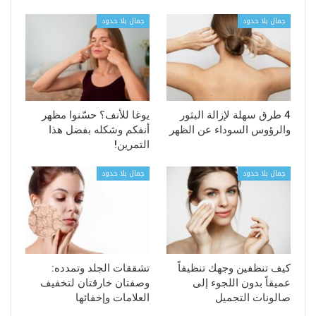
جمال بلا حدود
جمال بلا حدود
4 طرق سهلة لإزالة البثور
يوغا للأنف؟ حسّنوا مظهر
والرؤوس السوداء عن الظهر
أنفكم وشكله بفضل هذا
التمرين!
جمال بلا حدود
جمال بلا حدود
كيف تنظفين وجهك تنظيفاً
تشققات الجلد وتمدده:
عميقاً بدون اللجوء إلى
وصفتان خارقتان لتخفيف
صالونات التجميل
العلامات وإخفائها