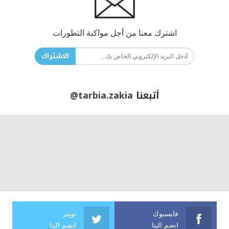
اشترك معنا من أجل مواكبة التطورات
الاشتراك
أتبعنا
@tarbia.zakia
فايسبوك
تويتر
انضم الينا
انضم الينا