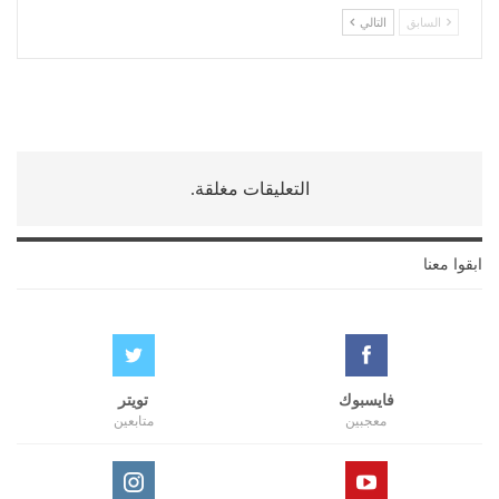
السابق
التالي
التعليقات مغلقة.
ابقوا معنا
فايسبوك
تويتر
معجبين
متابعين