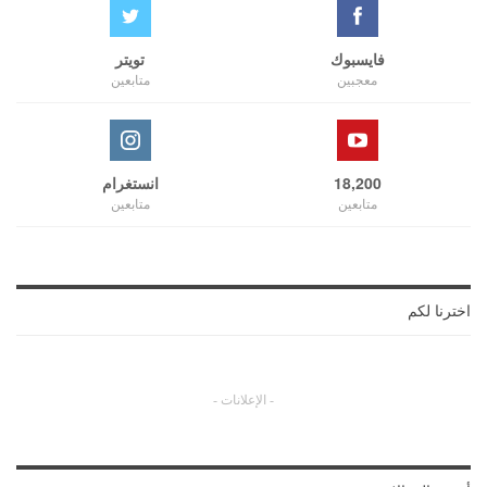
فايسبوك
تويتر
معجبين
متابعين
18,200
انستغرام
متابعين
متابعين
اخترنا لكم
- الإعلانات -