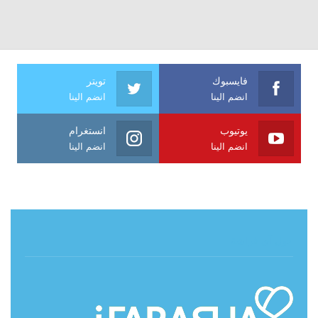
فايسبوك
تويتر
انضم الينا
انضم الينا
يوتيوب
انستغرام
انضم الينا
انضم الينا
حول آي فراشة