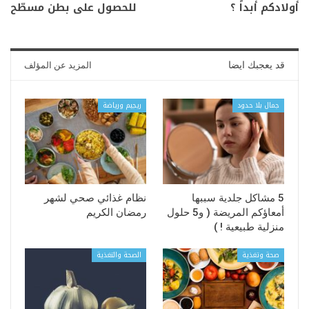
أولادكم أبداً ؟
للحصول على بطن مسطّح
قد يعجبك ايضا
المزيد عن المؤلف
جمال بلا حدود
ريجيم ورياضة
5 مشاكل جلدية سببها
نظام غذائي صحي لشهر
أمعاؤكم المريضة ( و5 حلول
رمضان الكريم
منزلية طبيعية ! )
صحة وتغذية
الصحة والتغذية