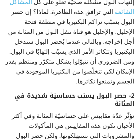
إلتهاب البول مشكلة صحيّة تعلو على كل
المشاكل
الشائعة
التي ترافق هذه الظاهرة. لماذا؟ إن حصر
البول يسبّب تراكم البكتيريا في منطقة فتحة
الإحليل. والإحليل هو قناة تنقل البول من المثانة من
أجل إخراجه. وبالتالي عندما يُحصَر البول ستدخل
البكتيريا وتتكاثر الأمر الذي يسبّب إلتهابًا في البول.
ومن الضروري أن تتبوّلوا بشكل متكرّر ومنتظم بقدر
الإمكان لكي تتخلّصوا من البكتيريا الموجودة في
الجسم وتمنعوا تكاثرها.
2- حصر البول يسبّب حساسيّة شديدة في
المثانة
تؤثّر عدّة مقاييس على حساسيّة المثانة وفي أكثر
الأحيان تكون هذه المقاييس هي المأكولات
والمشروبات التي تستهلكونها. ولكن حصر البول