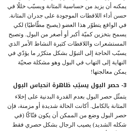
يمكنه أن يزيد من حساسية المثانة ويسبّب خللًا في
حسن أداء اللاقطات الموجودة على جدران المثانة.
في الواقع يتطوّر هذا العضو (يصبح مطّاطيًا) لكي
يسمح بتخزين كميّة أكبر أو أصغر من البول. وتصبح
المستشعرات واللاقطات كثيرة النشاط الأمر الذي
يسبّب الحاجة إلى التبوّل بشكل متكرّر ما يؤدّي في
النهاية إلى التهاب في البول وهو مشكلة صحيّة
يمكن معالجتها!
3- حصر البول يسبّب ظاهرة انحباس البول
يتمثّل حصر البول بعدم القدرة البدنية على إخلاء
المثانة بالكامل. أكانت الحالة شديدة أو مزمنة، فإن
حصر البول وضع من الممكن أن يكون فتّاكًا (في
شكله الشديد) يصيب الرجال بشكل حصري فقط