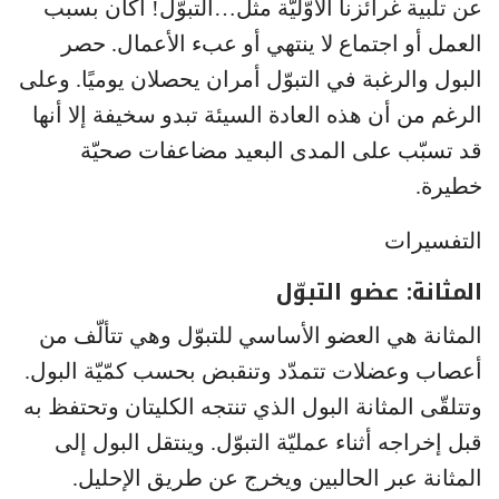
عن تلبية غرائزنا الأوّليّة مثل…التبوّل! أكان بسبب
العمل أو اجتماع لا ينتهي أو عبء الأعمال. حصر
البول والرغبة في التبوّل أمران يحصلان يوميًا. وعلى
الرغم من أن هذه العادة السيئة تبدو سخيفة إلا أنها
قد تسبّب على المدى البعيد مضاعفات صحيّة
خطيرة.
التفسيرات
المثانة: عضو التبوّل
المثانة هي العضو الأساسي للتبوّل وهي تتألّف من
أعصاب وعضلات تتمدّد وتنقبض بحسب كمّيّة البول.
وتتلقّى المثانة البول الذي تنتجه الكليتان وتحتفظ به
قبل إخراجه أثناء عمليّة التبوّل. وينتقل البول إلى
المثانة عبر الحالبين ويخرج عن طريق الإحليل.