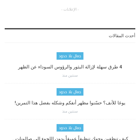
- الإعلانات -
أحدث المقالات
جمال بلا حدود
4 طرق سهلة لإزالة البثور والرؤوس السوداء عن الظهر
سنتين منذ
جمال بلا حدود
يوغا للأنف؟ حسّنوا مظهر أنفكم وشكله بفضل هذا التمرين!
سنتين منذ
جمال بلا حدود
كيف تنظفين وجهك تنظيفاً عميقاً بدون اللجوء إلى صالونات…