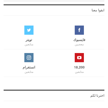
ابقوا معنا
فايسبوك
تويتر
معجبين
متابعين
18,200
انستغرام
متابعين
متابعين
اخترنا لكم