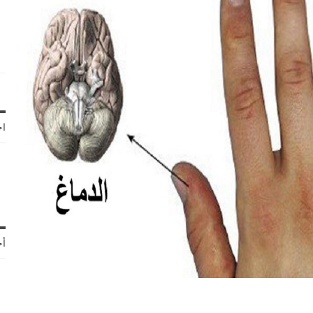
اخ
أح