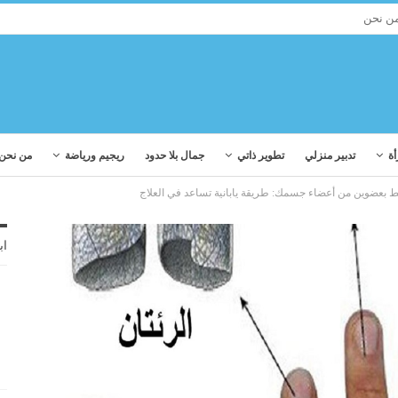
ن نحن
أة
تدبير منزلي
تطوير ذاتي
جمال بلا حدود
ريجيم ورياضة
من نحن
ط بعضوين من أعضاء جسمك: طريقة يابانية تساعد في العلاج
اب