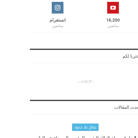
18,200
انستغرام
متابعين
متابعين
ترنا لكم
- الإعلانات -
دث المقالات
جمال بلا حدود