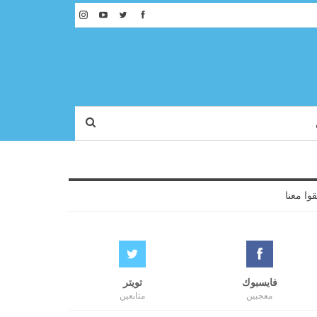
قوا معنا
فايسبوك
تويتر
معجبين
متابعين