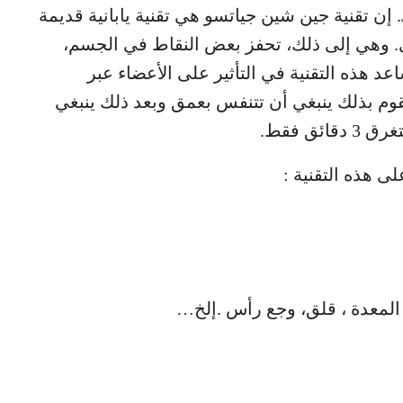
تعرف باسم جين شين جياتسو Jin Shin Jitsu. إن تقنية جين شين جياتسو هي تقنية يابانية قديمة
. وهي إلى ذلك، تحفز بعض النقاط في الجسم،
عد هذه التقنية في التأثير على الأعضاء عبر
3-5 دقائق . وفيما تقوم بذلك ينبغي أن تتنفس بعمق وبعد ذلك ينبغي
ق فقط.
 هذه التقنية :
لمعدة ، قلق، وجع رأس .إلخ…