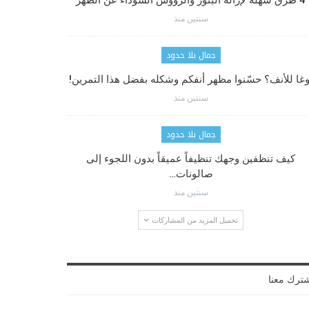
4 طرق سهلة لإزالة البثور والرؤوس السوداء عن الظهر
سنتين منذ
جمال بلا حدود
وغا للأنف؟ حسّنوا مظهر أنفكم وشكله بفضل هذا التمرين!
سنتين منذ
جمال بلا حدود
كيف تنظفين وجهك تنظيفاً عميقاً بدون اللجوء إلى
صالونات…
سنتين منذ
تحميل المزيد من المشاركات
ترك معنا