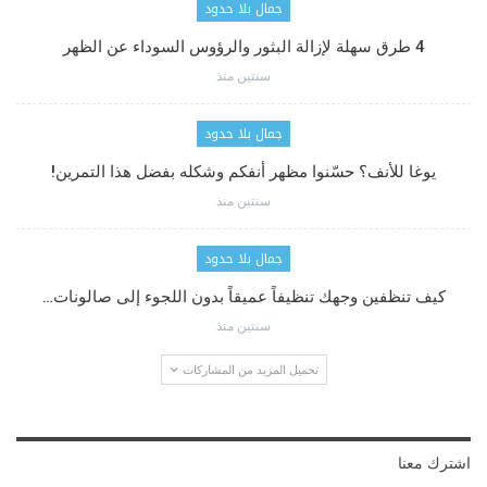
جمال بلا حدود
4 طرق سهلة لإزالة البثور والرؤوس السوداء عن الظهر
سنتين منذ
جمال بلا حدود
يوغا للأنف؟ حسّنوا مظهر أنفكم وشكله بفضل هذا التمرين!
سنتين منذ
جمال بلا حدود
كيف تنظفين وجهك تنظيفاً عميقاً بدون اللجوء إلى صالونات…
سنتين منذ
تحميل المزيد من المشاركات
اشترك معنا