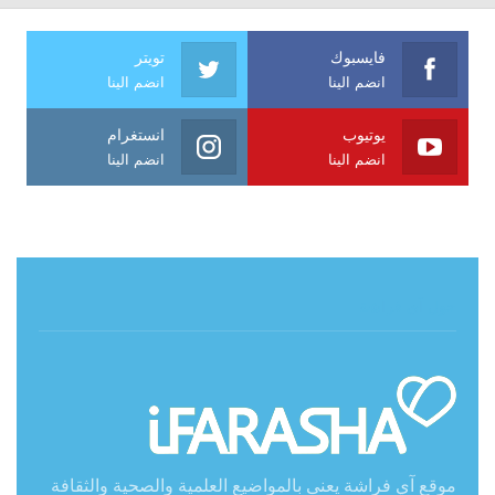
فايسبوك
تويتر
انضم الينا
انضم الينا
يوتيوب
انستغرام
انضم الينا
انضم الينا
حول آي فراشة
موقع آي فراشة يعنى بالمواضيع العلمية والصحية والثقافة