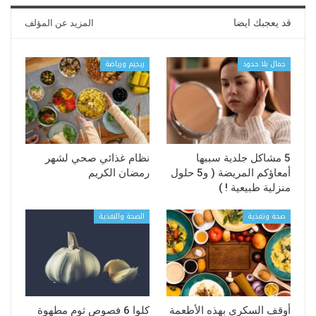
قد يعجبك ايضا
المزيد عن المؤلف
جمال بلا حدود
ريجيم ورياضة
5 مشاكل جلدية سببها
نظام غذائي صحي لشهر
أمعاؤكم المريضة ( و5 حلول
رمضان الكريم
منزلية طبيعية ! )
صحة وتغذية
الصحة والتغذية
أوقف السكري بهذه الأطعمة
كلوا 6 فصوص ثوم مطهوة