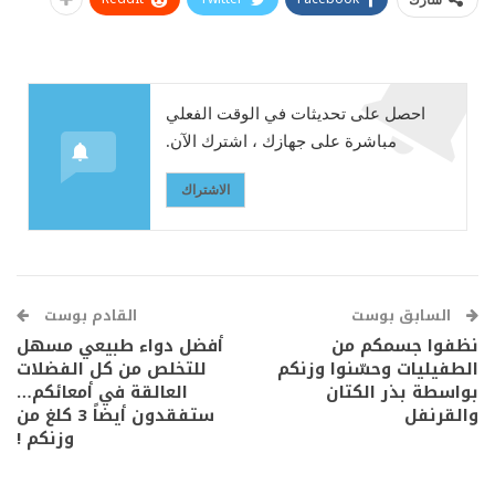
شارك
احصل على تحديثات في الوقت الفعلي
مباشرة على جهازك ، اشترك الآن.
الاشتراك
السابق بوست
القادم بوست
نظفوا جسمكم من
أفضل دواء طبيعي مسهل
الطفيليات وحسّنوا وزنكم
للتخلص من كل الفضلات
بواسطة بذر الكتان
العالقة في أمعائكم…
والقرنفل
ستفقدون أيضاً 3 كلغ من
وزنكم !