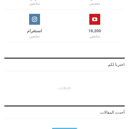
معجبين
متابعين
18,200
انستغرام
متابعين
متابعين
اخترنا لكم
- الإعلانات -
أحدث المقالات