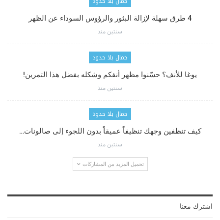
جمال بلا حدود
4 طرق سهلة لإزالة البثور والرؤوس السوداء عن الظهر
سنتين منذ
جمال بلا حدود
يوغا للأنف؟ حسّنوا مظهر أنفكم وشكله بفضل هذا التمرين!
سنتين منذ
جمال بلا حدود
كيف تنظفين وجهك تنظيفاً عميقاً بدون اللجوء إلى صالونات…
سنتين منذ
تحميل المزيد من المشاركات
اشترك معنا