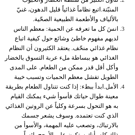
المنبّتة.اتبع نظاماً غذائياً قليل الدهون، غنيّ
بالألياف والأطعمة الطبيعية الصحّية.
انسَ كل ما تعرفه عن الحمية: معظم الناس
لديهم مفهوم خاطئ وشائع حول كيفية اتباع
نظام غذائي منحّف. يعتقد الكثيرون أن النظام
الغذائي هو ببساطة ملء عربة التسوق بالخضار
وأكل أقل قدر ممكن من الطعام. على المدى
الطويل تفشل معظم الحميات وتسبب خيبة
الأمل.ابدأ ببطء: إذا كنت تتناول الطعام بطريقة
معينة طوال حياتك فأسوأ شيء يمكنك القيام
به هو التحول بسرعة وكلياً عن الروتين الغذائي
الذي كنت تعتمده. وسوف يشعر جسمك
بالارتباك، وتصعب عليه المهمة، والأسوأ من
ذلك كله، أنك ستكون على الأرجح بائساً.