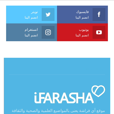
فايسبوك
تويتر
انضم الينا
انضم الينا
يوتيوب
انستغرام
انضم الينا
انضم الينا
حول آي فراشة
موقع آي فراشة يعنى بالمواضيع العلمية والصحية والثقافة