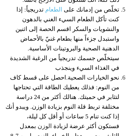
تخلّص من إدمانك على
الطعام
تدريجياً: إذا
كنت تأكل الطعام السيء الغني بالدهون
والنشويات والسكر اقسم الحصة إلى اثنين
واستبدل جزءاً منها بطعام غنيّ بالأحماض
الدهنية الصحية والبروتينات الأساسية.
سيتخلّص جسمك تدريجياً من الرغبة الشديدة
في الغذاء السيء وينجذب
نحو الخيارات الصحية.احصل على قسط كاف
من النوم: فذلك يعطيك الطاقة التي تحتاجها
لتثابر في حميتك. هنالك أكثر من 24 دراسة
مختلفة تربط قلة النوم بزيادة الوزن. ويبدو أنك
إذا كنت تنام 5 ساعات أو أقل كل ليلة،
فستكون أكثر عرضة لزيادة
الوزن
بمعدل
الثلث. يوصي معظم الخبراء بالنوم ما بين 7-8