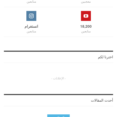
معجبين
متابعين
18,200
انستغرام
متابعين
متابعين
اخترنا لكم
- الإعلانات -
أحدث المقالات