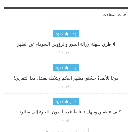
أحدث المقالات
جمال بلا حدود
4 طرق سهلة لإزالة البثور والرؤوس السوداء عن الظهر
سنتين منذ
جمال بلا حدود
يوغا للأنف؟ حسّنوا مظهر أنفكم وشكله بفضل هذا التمرين!
سنتين منذ
جمال بلا حدود
كيف تنظفين وجهك تنظيفاً عميقاً بدون اللجوء إلى صالونات…
سنتين منذ
تحميل المزيد من المشاركات