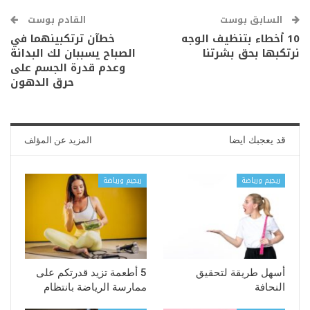
السابق بوست
القادم بوست
10 أخطاء بتنظيف الوجه
خطآن ترتكبينهما في
نرتكبها بحق بشرتنا
الصباح يسببان لك البدانة
وعدم قدرة الجسم على
حرق الدهون
قد يعجبك ايضا
المزيد عن المؤلف
ريجيم ورياضة
ريجيم ورياضة
أسهل طريقة لتحقيق
5 أطعمة تزيد قدرتكم على
النحافة
ممارسة الرياضة بانتظام