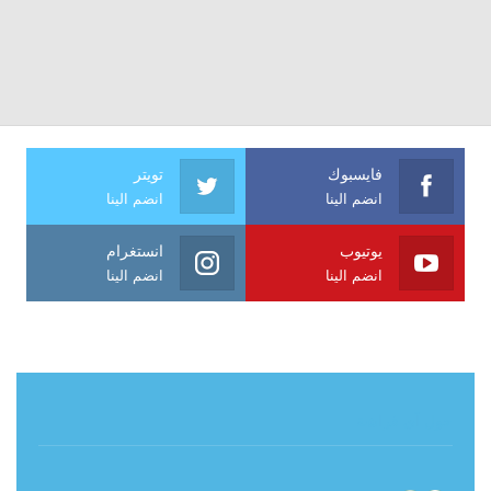
فايسبوك
تويتر
انضم الينا
انضم الينا
يوتيوب
انستغرام
انضم الينا
انضم الينا
حول آي فراشة