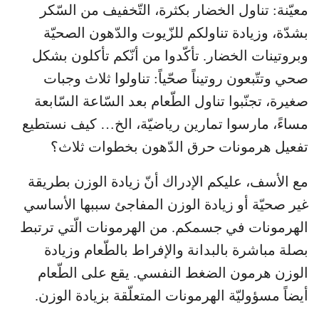
معيّنة: تناول الخضار بكثرة، التّخفيف من السّكر
بشدّة، وزيادة تناولكم للزّيوت والدّهون الصحيّة
وبروتينات الخضار. تأكّدوا من أنّكم تأكلون بشكل
صحي وتتّبعون روتيناً صحّياً: تناولوا ثلاث وجبات
صغيرة، تجنّبوا تناول الطّعام بعد السّاعة السّابعة
مساءً، مارسوا تمارين رياضيّة، الخ… كيف نستطيع
تفعيل هرمونات حرق الدّهون بخطوات ثلاث؟
مع الأسف، عليكم الإدراك أنّ زيادة الوزن بطريقة
غير صحيّة أو زيادة الوزن المفاجئ سببها الأساسي
الهرمونات في جسمكم. من الهرمونات الّتي ترتبط
بصلة مباشرة بالبدانة والإفراط بالطّعام وزيادة
الوزن هرمون الضغط النفسي. يقع على الطّعام
أيضاً مسؤوليّة الهرمونات المتعلّقة بزيادة الوزن.