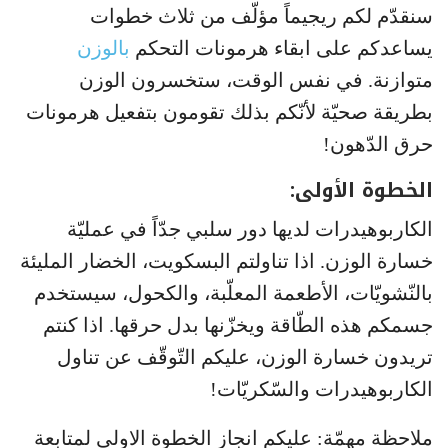
سنقدّم لكم ريجيماً مؤلّف من ثلاث خطوات
يساعدكم على ابقاء هرمونات التحكم
بالوزن
متوازنة. في نفس الوقت، ستخسرون الوزن
بطريقة صحيّة لأنّكم بذلك تقومون بتفعيل هرمونات
حرق الدّهون!
الخطوة الأولى:
الكاربوهيدرات لديها دور سلبي جدّاً في عمليّة
خسارة الوزن. اذا تناولتم البسكويت، الخضار المليئة
بالنّشويّات، الأطعمة المعلّبة، والكحول، سيستخدم
جسمكم هذه الطّاقة ويخزّنها بدل حرقها. اذا كنتم
تريدون خسارة الوزن، عليكم التّوقّف عن تناول
الكاربوهيدرات والسّكريّات!
ملاحظة مهمّة: عليكم انجاز الخطوة الاولى لمتابعة