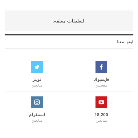
التعليقات مغلقة.
ابقوا معنا
فايسبوك
تويتر
معجبين
متابعين
18,200
انستغرام
متابعين
متابعين