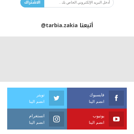
الاشتراك
أتبعنا
@tarbia.zakia
فايسبوك
تويتر
انضم الينا
انضم الينا
يوتيوب
انستغرام
انضم الينا
انضم الينا