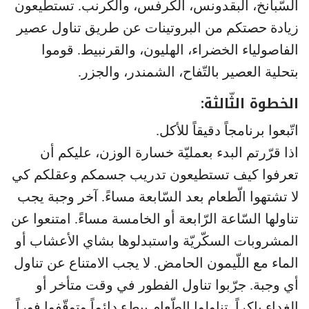
السّبانخ، البقدونس، الكرفس، والكرنب. تستطيعون
زيادة حصتكم من البروتينات عن طريق تناول عصير
الفاصولياء الخضراء، الهليون، والقرنبيط. قوموا
بتحلية العصير بالتّفاح، الشمندر، والجزر.
الخطوة الثّالثة:
اتّبعوا برنامجاً دقيقاً للأكل.
اذا قرّرتم البدء بعمليّة خسارة الوزن، عليكم أن
تعرفوا كيف تستطيعون تدريب جسمكم وعقلكم كي
لا تشتهوا الّطعام بعد السّابعة مساءً. آخر وجبة يجب
تناولها السّاعة الرّابعة أو الخامسة مساءً. امتنعوا عن
المشروبات السكّريّة واستبدلوها بشاي الأعشاب أو
الماء مع اللّيمون الحامض. لا يجب الامتناع عن تناول
أي وجبة. جرّبوا تناول الفطور في وقت متأخر أو
الغداء باكراً. تناولوا الطّعام ببطء دائماً وتوقّفوا فوراً