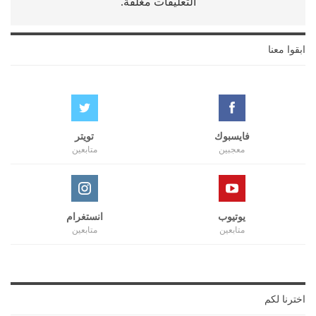
التعليقات مغلقة.
ابقوا معنا
فايسبوك
تويتر
معجبين
متابعين
يوتيوب
انستغرام
متابعين
متابعين
اخترنا لكم