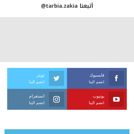
أتبعنا
@tarbia.zakia
فايسبوك
تويتر
انضم الينا
انضم الينا
يوتيوب
انستغرام
انضم الينا
انضم الينا