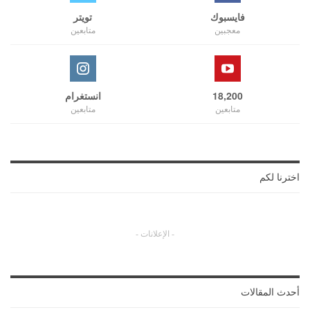
فايسبوك
تويتر
معجبين
متابعين
18,200
انستغرام
متابعين
متابعين
اخترنا لكم
- الإعلانات -
أحدث المقالات