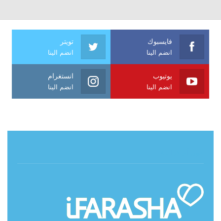
فايسبوك
تويتر
انضم الينا
انضم الينا
يوتيوب
انستغرام
انضم الينا
انضم الينا
حول آي فراشة