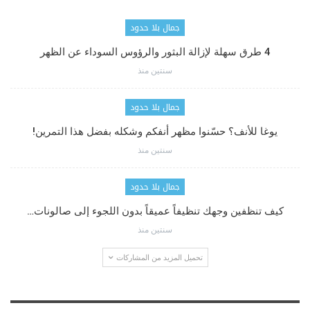
جمال بلا حدود
4 طرق سهلة لإزالة البثور والرؤوس السوداء عن الظهر
سنتين منذ
جمال بلا حدود
يوغا للأنف؟ حسّنوا مظهر أنفكم وشكله بفضل هذا التمرين!
سنتين منذ
جمال بلا حدود
كيف تنظفين وجهك تنظيفاً عميقاً بدون اللجوء إلى صالونات…
سنتين منذ
تحميل المزيد من المشاركات