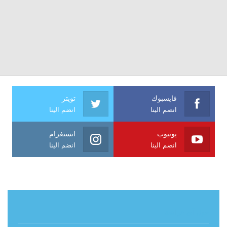
فايسبوك
تويتر
انضم الينا
انضم الينا
يوتيوب
انستغرام
انضم الينا
انضم الينا
حول آي فراشة