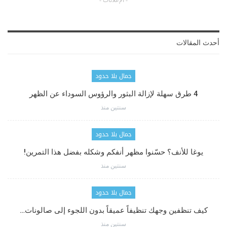
- الإعلانات -
أحدث المقالات
جمال بلا حدود
4 طرق سهلة لإزالة البثور والرؤوس السوداء عن الظهر
سنتين منذ
جمال بلا حدود
يوغا للأنف؟ حسّنوا مظهر أنفكم وشكله بفضل هذا التمرين!
سنتين منذ
جمال بلا حدود
كيف تنظفين وجهك تنظيفاً عميقاً بدون اللجوء إلى صالونات…
سنتين منذ