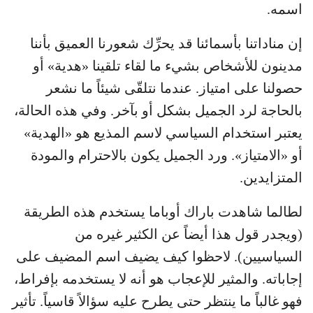
اسمه.
إن مناداتنا بأسمائنا قد يحرِّك شعورنا العميق بأننا
مدينون للأشخاص بشيء ما لقاء تلقينا «هدية» أو
حصولنا على امتياز. عندما نتلقّى شيئاً ما نشعر
بالحاجة لرد الجميل بشكل أو بآخر. وفي هذه الحالة،
يعتبر استخدام السياسي لاسم المذيع هو «الهدية»
أو «الامتياز». ورد الجميل يكون بالاحترام والمودة
المتزايدين.
لطالما شاهدت باراك أوباما يستخدم هذه الطريقة
(ويجدر قول هذا أيضاً عن الكثير غيره من
السياسيين). لاحظوا كيف يضيف اسم المضيف على
إجاباته. والمثير للإعجاب هو أنه لا يستخدمه بإفراط،
فهو غالباً ما ينتظر حتى يطرح عليه سؤالاً قاسياً. تأثير