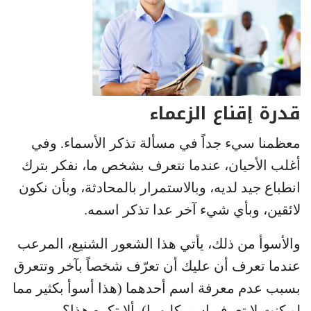
قدرة إقناع الزعماء
معظمنا سيء جداً في مسألة تذكر الأسماء. وفي
أغلب الأحيان، عندما نتعرف بشخص ما، نفكر بترك
انطباع جيد لديه، وبالاستمرار بالمحادثة، وبأن نكون
لائقين، وبأي شيء آخر عدا تذكر اسمه.
والأسوأ من ذلك، يأتي هذا الشعور الشنيع، المرعب
عندما تعرف أن عليك أن تعرّف شخصاً بآخر وتتعرق
بسبب عدم معرفة اسم أحدهما (هذا أسوأ بكثير مما
لو كنت لا تعرف اسم كليهما). ألا تكره هذا؟