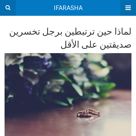
IFARASHA
لماذا حين ترتبطين برجل تخسرين
صديقتين على الأقل