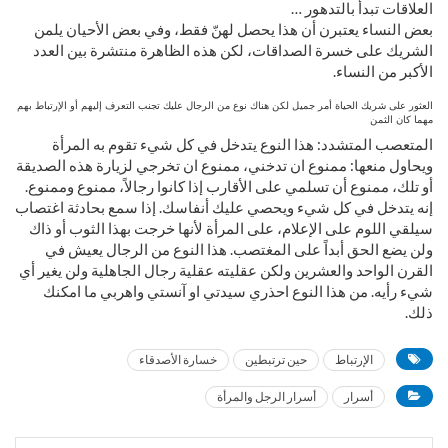
العلاقات تبدأ بالتدهور …
بعض النساء يعتبرن أن هذا يحصل لهنّ فقط، وفي بعض الأحيان يلمن
الشريك على خسرة الصداقات، لكن هذه الظاهرة منتشرة بين العدد
الأكبر من النساء.
العثور على شريك الحياة أمر جميل لكن هناك نوع من الرجال عليك تجنب التعرف إليهم أو الإرتباط بهم
مهما كان الثمن
المتعصب المتشدد: هذا النوع يتدخل في كل شيء تقوم به المرأة
ويحاول منعها: ممنوع ان تدخني، ممنوع ان تخرجي لزيارة هذه الصديقة
أو تلك، ممنوع أن تسلمي على الأقارب إذا كانوا رجالاً، ممنوع وممنوع.
إنه يتدخل في كل شيء ويحصي عليك أنفاسك. إذا سمع بحادثة اغتصاب
سيلقي اللوم على الإعلام، على المرأة لأنها خرجت بهذا الثوب أو ذاك
ولن يضع الحق أبداً على المغتصب. هذا النوع من الرجال يعيش في
القرن الواحد والعشرين ولكن عقليته عقلية رجال الجاهلية ولن يغير أي
شيء رأيه. من هذا النوع احذري سيدتي او آنستي واهربي ما امكنك
ذلك.
الإرتباط
حين ترتبطين
خسارة الأصدقاء
أسرار
أسرار الرجل والمرأة