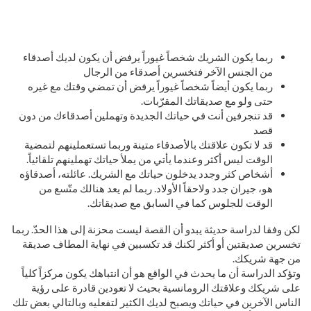
ربما يكون الشريك شخصاً غيوراً يرفض أن يكون لديك أصدقاء
من الجنس الآخر فتخسرين أصدقاء من الرجال
ربما يكون أيضاً شخصاً غيوراً يرفض أن تمضي وقتك مع غيره
حتى ولو مع صديقاتك المقرّبات.
قد تنجرفين أنت في حياتك الجديدة وتهملين أصدقاءك من دون
قصد
قد لا تكون علاقتك بالأصدقاء متينة وربما تستعملينهم لتمضية
الوقت ليس أكثر وعندما يأتي من يملأ حياتك تهملينهم تلقائياً.
أشخاص كثر وجدد يدخلون حياتك مع الشريك. عائلته، أصدقاؤه
هو، جيران جدد ولاحقاً الأولاد. ربما لم يعد هنالك متّسع من
الوقت للجلوس كما في السابق مع صديقاتك.
لكن وفقا لدراسة حديثة يبدو أن القصة ليست محزنة إلى هذا الحدّ. ربما
تخسرين صديقتين أو أكثر لكنك قد تكسبين في نهاية المطاف صديقة
من جهة شريكك.
وتؤكد الدراسة أن ما يحدث في الواقع هو أن انتباهك يكون مركزاً كلياً
على شريكك وعلاقتك الرومانسية بحيث لا تعودين قادرة على رؤية
الناس الآخرين في حياتك ويصبح لديك الكثير لتفعليه وبالتالي بعض تلك