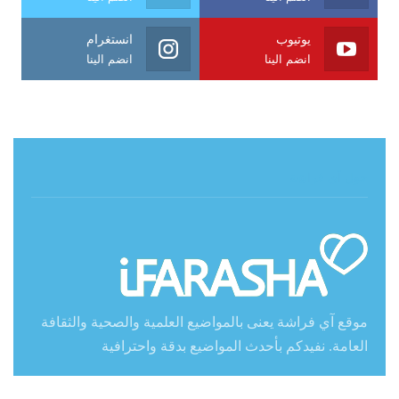
يوتيوب
انستغرام
انضم الينا
انضم الينا
حول آي فراشة
موقع آي فراشة يعنى بالمواضيع العلمية والصحية والثقافة
العامة. نفيدكم بأحدث المواضيع بدقة واحترافية