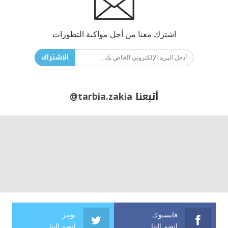
اشترك معنا من أجل مواكبة التطورات
الاشتراك
أتبعنا
@tarbia.zakia
فايسبوك
تويتر
انضم الينا
انضم الينا