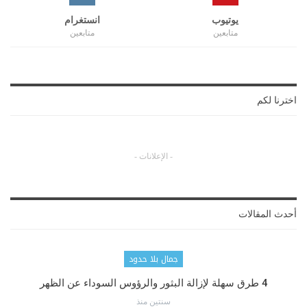
يوتيوب
انستغرام
متابعين
متابعين
اخترنا لكم
- الإعلانات -
أحدث المقالات
جمال بلا حدود
4 طرق سهلة لإزالة البثور والرؤوس السوداء عن الظهر
سنتين منذ