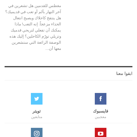
مغطس للقدمين هل تشعرين في
آخر النهار بألم أو تعب في قديميك؟
هل ينتفخ كاحلاك ويصبح انتعال
الحذاء مزعجاً. إنه التعب! ماذا
يمكنك أن تفعلي لتريحي قدميك
وتزيلي تورّم الكاحلين؟ إليك هذه
الوصفة الرائعة التي ستشعرين
معها أن…
ابقوا معنا
فايسبوك
تويتر
معجبين
متابعين