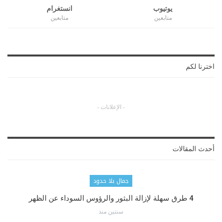
يوتيوب
انستغرام
متابعين
متابعين
اخترنا لكم
- الإعلانات -
أحدث المقالات
جمال بلا حدود
4 طرق سهلة لإزالة البثور والرؤوس السوداء عن الظهر
سنتين منذ