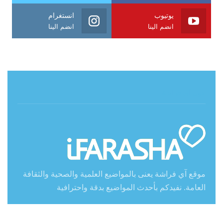
يوتيوب
انستغرام
انضم الينا
انضم الينا
حول آي فراشة
موقع آي فراشة يعنى بالمواضيع العلمية والصحية والثقافة
العامة. نفيدكم بأحدث المواضيع بدقة واحترافية