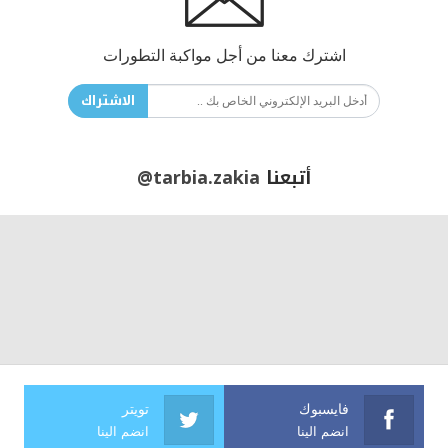
اشترك معنا من أجل مواكبة التطورات
الاشتراك
أتبعنا
@tarbia.zakia
فايسبوك
تويتر
انضم الينا
انضم الينا