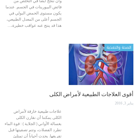
وأن ننجح أيضاً في التخلص من
فائض البيورينات في الجسم. عندما
يكون مستوى الحمض البولي في
الجسم أعلى من المعدل الطبيعي،
هذا قد ينتج عنه عواقب خطيرة،…
الصحة والتغذية
أقوى العلاجات الطبيعية لأمراض الكلى
يناير 3, 2016
علاجات طبيعية خارقة لأمراض
الكلى يمكننا أن نقارن الكلى
بغسالة الأواني ( الجلاية ) : قوة الماء
تطرد الفضلات، وتتم تصفيتها قبل
تفريغها. يحدث أحياناً أن تمتلئ