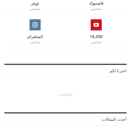
فايسبوك
تويتر
معجبين
متابعين
18,200
انستغرام
متابعين
متابعين
اخترنا لكم
- الإعلانات -
أحدث المقالات