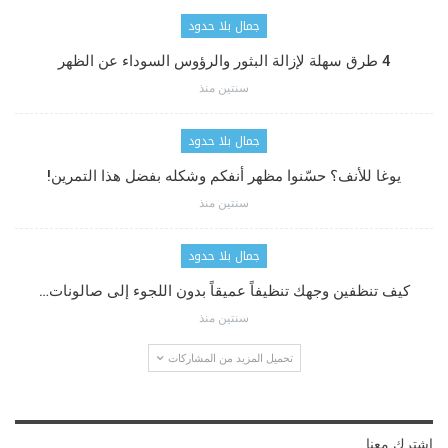
جمال بلا حدود
4 طرق سهلة لإزالة البثور والرؤوس السوداء عن الظهر
سنتين منذ
جمال بلا حدود
يوغا للأنف؟ حسّنوا مظهر أنفكم وشكله بفضل هذا التمرين!
سنتين منذ
جمال بلا حدود
كيف تنظفين وجهك تنظيفاً عميقاً بدون اللجوء إلى صالونات…
سنتين منذ
تحميل المزيد من المشاركات
اشترك معنا