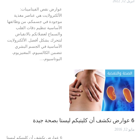
أبريل 12, 2022
عوارض نقص الفيتامينات:
الألكترولايت هي عناصر مغذية
موجودة في جسمكم، من وظائفها
الأساسية تنظيم دقات القلب
والسماح لعضلاتكم بالانقباض
لتتحرك بشكل أفضل.
الألكترولايت
الأساسية في الجسم البشري
تتضمن الكالسيوم، المغنيزيوم،
البوتاسيوم،
…
الصحة والتغذية
6 عوارض تكشف أن كليتيكم ليستا بصحة جيدة
مايو 12, 2016
6 عوارض تكشف أن كليتيكم ليستا