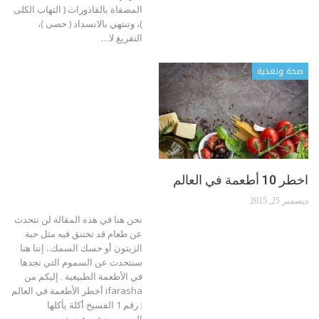
المصفاة بالقاذورات ( التهاب الكلى
)، وتنتهي بالانسداد ( حصى )،
التفريغ لا…
صحة وتغذية
اخطر 10 أطعمة في العالم
ديسمبر 25, 2015
نحن هنا في هذه المقالة لن نتحدث
عن طعام قد تختنق فيه مثل حبة
الزيتون أو حسك السمك.. إننا هنا
سنتحدث عن السموم التي نجدها
في الأطعمة الطبيعية . إليكم من
ifarasha أخطر الأطعمة في العالم
: رقم 1 الفسيخ أكلة يأكلها
المصريون في عيد شم…