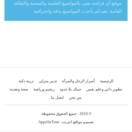
موقع آي فراشة يعنى بالمواضيع العلمية والصحية والثقافة
العامة. نفيدكم بأحدث المواضيع بدقة واحترافية
الرئيسية
أسرار الرجل والمرأة
تدبير منزلي
تربية ذكية
تطوير ذاتي وعلم نفس
جمال بلا حدود
ريجيم ورياضة
صحة وتغذية
من نحن
اتصل بنا
© 2018 - جميع الحقوق محفوظة.
تصميم مواقع انترنت:
AppsOnTime