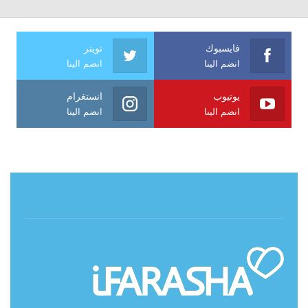
فايسبوك
تويتر
انضم الينا
انضم الينا
يوتيوب
انستغرام
انضم الينا
انضم الينا
حول آي فراشة