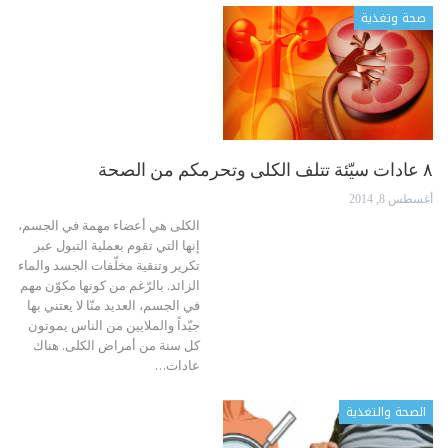
صحة وتغذية
٨ عادات سيّئة تتلف الكلى وتحرمكم من الصحة
أغسطس 8, 2014
الكلى هي أعضاء مهمة في الجسم،
إنها التي تقوم بعملية التبول عبر
تكرير وتنقية مخلّفات الجسد والماء
الزائد. بالرّغم من كونها مكوّن مهم
في الجسم، العديد منّا لا يعتني بها
جيّداً والملايين من الناس يموتون
كل سنة من أمراض الكلى. هناك
عادات…
الصحة والتغذية