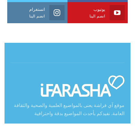
يوتيوب
انستغرام
انضم الينا
انضم الينا
حول آي فراشة
موقع آي فراشة يعنى بالمواضيع العلمية والصحية والثقافة
العامة. نفيدكم بأحدث المواضيع بدقة واحترافية