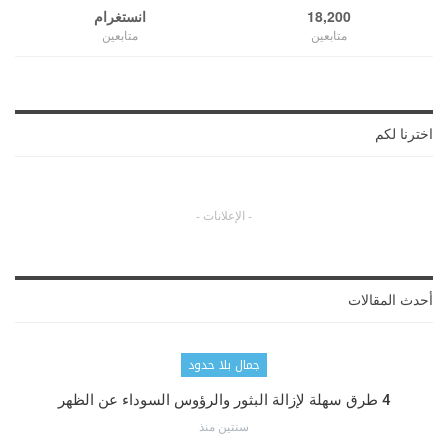
18,200
انستغرام
متابعين
متابعين
اخترنا لكم
- الإعلانات -
أحدث المقالات
جمال بلا حدود
4 طرق سهلة لإزالة البثور والرؤوس السوداء عن الظهر
سنتين منذ