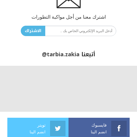
اشترك معنا من أجل مواكبة التطورات
الاشتراك
أتبعنا
@tarbia.zakia
فايسبوك
تويتر
انضم الينا
انضم الينا