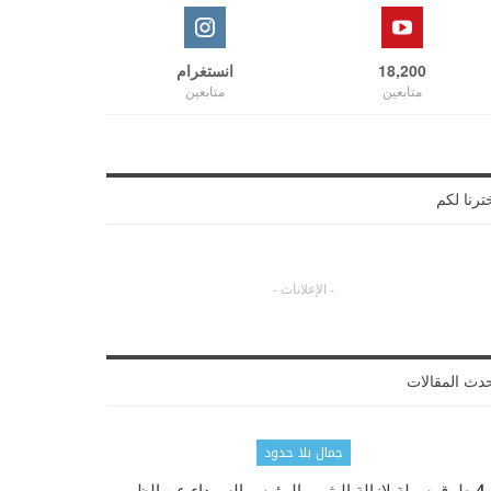
18,200
انستغرام
متابعين
متابعين
ترنا لكم
- الإعلانات -
دث المقالات
جمال بلا حدود