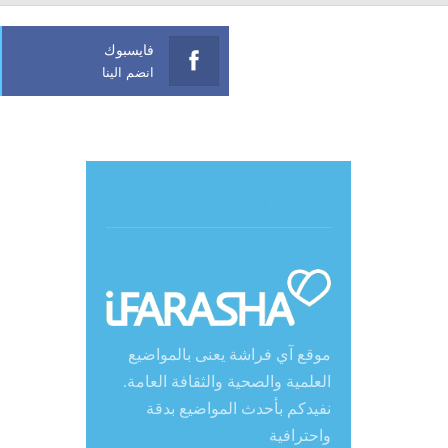
فايسبوك
انضم الينا
حول آي فراشة
موقع آي فراشة يعنى بالمواضيع
العلمية والصحية والثقافة العامة.
نفيدكم بأحدث المواضيع بدقة
واحترافية