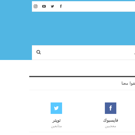
قوا معنا
فايسبوك
تويتر
معجبين
متابعين