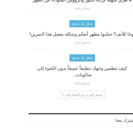
4 طرق سهلة لإزالة البثور والرؤوس السوداء عن الظهر
سنتين منذ
جمال بلا حدود
وغا للأنف؟ حسّنوا مظهر أنفكم وشكله بفضل هذا التمرين!
سنتين منذ
جمال بلا حدود
كيف تنظفين وجهك تنظيفاً عميقاً بدون اللجوء إلى
صالونات…
سنتين منذ
تحميل المزيد من المشاركات
ترك معنا