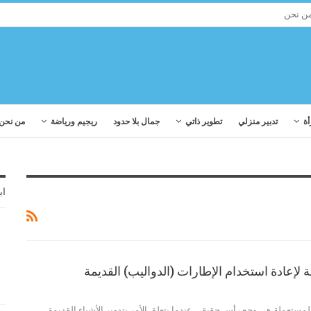
ن نحن
أة
تدبير منزلي
تطوير ذاتي
جمال بلا حدود
ريجيم ورياضة
من نحن
اب
المستعملة هي وجع رأس حقيقي عندما يتعلق الأمر بتدوير الأشياء القديمة