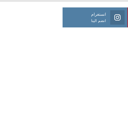
انستغرام
انضم الينا