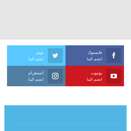
فايسبوك
تويتر
انضم الينا
انضم الينا
يوتيوب
انستغرام
انضم الينا
انضم الينا
حول آي فراشة