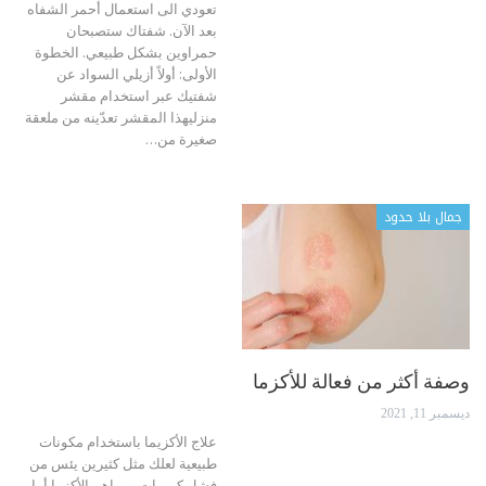
تعودي الى استعمال أحمر الشفاه
بعد الآن. شفتاك ستصبحان
حمراوين بشكل طبيعي.
الخطوة
الأولى:
أولاً أزيلي السواد عن
شفتيك عبر استخدام مقشر
منزليهذا المقشر تعدّينه من ملعقة
صغيرة من
…
جمال بلا حدود
وصفة أكثر من فعالة للأكزما
ديسمبر 11, 2021
علاج الأكزيما باستخدام مكونات
طبيعية
لعلك مثل كثيرين يئس من
فشل كريمات ومراهم الأكزما أما