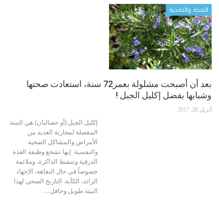
الصحة والتغذية
بعد أن أصبحت مشلولة بعمر72 سنة، استعادت صحتها
وشبابها بفضل إكليل الجبل !
أبريل 28, 2017
إكليل الجبل (أو حصالبان) هي النبتة
المفضلة لمحاربة العديد من
الأمراض والمشاكل الصحية
والنفسية. إنها تشجع وظيفة الغدة
الدرقية وتنشط الذاكرة، وملائمة
خصوصاً في حال النقاهة، الإجهاد
الزائد، الكآبة. التاريخ الصحي لهذا
النبتة طويل وحافل.…