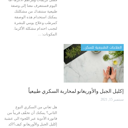
اليوم فستتعرف معنا إلى وصفة
طبيعية ستنقذك من مشكلتك
يمكنك استخدام هذه الوصفة
كمرطب وعلاج يومي للبشرة
لتجنب احتدام مشكلة الأكزما.
المكونات:
…
العلاجات الطبيعية للسكري
إكليل الجبل والأوريغانو لمحاربة السكري طبيعياً
سبتمبر 15, 2021
هل تعاني من السكري النوع
الثاني؟
يمكنك أن تخفّف قريباً من
فاتورة الأدوية عبر اللجوء الى عشبة
إكليل الجبل والأوريغانو. كيف؟اكد