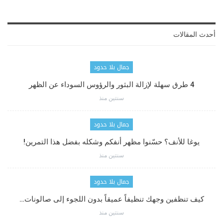
أحدث المقالات
جمال بلا حدود
4 طرق سهلة لإزالة البثور والرؤوس السوداء عن الظهر
سنتين منذ
جمال بلا حدود
يوغا للأنف؟ حسّنوا مظهر أنفكم وشكله بفضل هذا التمرين!
سنتين منذ
جمال بلا حدود
كيف تنظفين وجهك تنظيفاً عميقاً بدون اللجوء إلى صالونات…
سنتين منذ