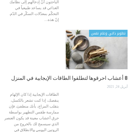
الباحثون أنّ إدخالهم إلى نظامك
الغذائي قد يساعد طبيعياً في
التحكّم بمعدّلات السكّر في الدّم.
إنّ هذه
…
تطوير ذاتي وعلم نفس
8 أعشاب احرقوها لتطلقوا الطاقات الإيجابية في المنزل
أبريل 24, 2021
الطاقات الإيجابية
إذا كان الإلهام
ينقصك، إذا كنت تشعر بالكسل،
بتقلب المزاج، بأنك منطفئ، فإن
ممارسة طقس التطهير بواسطة
حرق أعشاب معينة قد يكون العنصر
الذي سيسمح لك بالخروج من
الروتين اليومي والانطلاق في