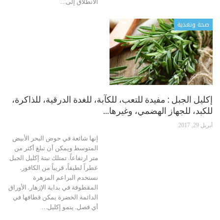
الانطلاق إلى…
صحة وتغذية
إكليل الجبل : مفيدة للتعب، للكآبة، للغدة الدرقية، للذاكرة،
للكبد، للجهاز الهضمي، وغيرها…
أبريل 29, 2017
إنها شائعة في حوض البحر الأبيض
المتوسط ويمكن أن تبلغ أكثر من
متر ارتفاعاً. تمتلك نبتة إكليل الجبل
عطراً لطيفاً، قريباً من الكافور.
نستخدم البراعم المزهرة
المقطوفة في بداية الإزهار. الأوراق
الدائمة الخضرة يمكن قطافها في
أي فصل. ينمو إكليل…