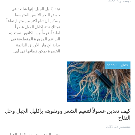
ديسمبر 6, 2022
نبتة إكليل الجبل: إنها شائعة في
حوض البحر الأبيض المتوسط
ويمكن أن تبلغ أكثر من متر ارتفاعاً.
تمتلك نبتة إكليل الجبل عطراً
لطيفاً، قريباً من الكافور. نستخدم
البراعم المزهرة المقطوفة في
بداية الإزهار. الأوراق الدائمة
الخضرة يمكن قطافها في أي
…
جمال بلا حدود
كيف تعدين غسولاً لتنعيم الشعر ووتقويته بإكليل الجبل وخل
التفاح
ديسمبر 28, 2021
تنعيم الشعر وتقويته بإكليل الجبل