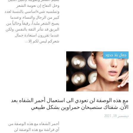
وخل التفاح
إن نعومة الشعر
وتملسيه شيءاساسي بالنسبة لعدد
كبير من الرجال والنساء. وعندما
يصبح الشعر ملبداً، رقيقاً وخالياً من
البريق قد تتأثر الثقة بالنفس. ولكن
عندما تقررون استعادة جمال
شعركم ليس لكم إلا
…
جمال بلا حدود
مع هذه الوصفة لن تعودي الى استعمال أحمر الشفاه بعد
الآن. شفتاك ستصبحان حمراوين بشكل طبيعي
ديسمبر 18, 2021
أحمر الشفاه
مع هذه الوصفة من
آي فراشة مع هذه الوصفة لن