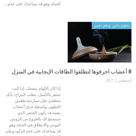
الحياة. وهو قد يساعدك على عدم
…
تطوير ذاتي وعلم نفس
8 أعشاب احرقوها لتطلقوا الطاقات الإيجابية في المنزل
أغسطس 1, 2017
إذا كان الإلهام ينقصك، إذا كنت
تشعر بالكسل، بتقلب المزاج، بأنك
منطفئ، فإن ممارسة طقس
التطهير بواسطة حرق أعشاب
معينة قد يكون العنصر الذي
سيسمح لك بالخروج من الروتين
اليومي والانطلاق في الحياة. وهو
قد يساعدك على عدم الركود وعلى