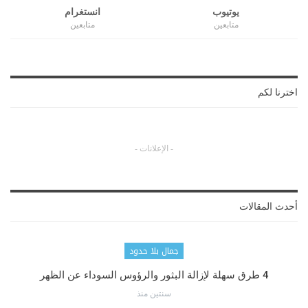
يوتيوب
انستغرام
متابعين
متابعين
اخترنا لكم
- الإعلانات -
أحدث المقالات
جمال بلا حدود
4 طرق سهلة لإزالة البثور والرؤوس السوداء عن الظهر
سنتين منذ