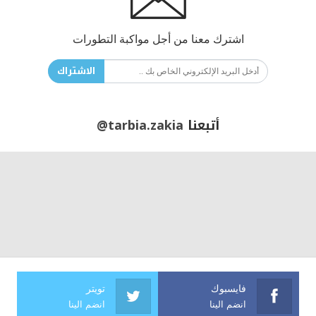
اشترك معنا من أجل مواكبة التطورات
الاشتراك
أتبعنا
@tarbia.zakia
فايسبوك
تويتر
انضم الينا
انضم الينا