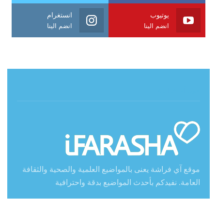
يوتيوب
انستغرام
انضم الينا
انضم الينا
حول آي فراشة
موقع آي فراشة يعنى بالمواضيع العلمية والصحية والثقافة
العامة. نفيدكم بأحدث المواضيع بدقة واحترافية