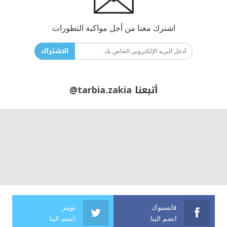
اشترك معنا من أجل مواكبة التطورات
الاشتراك
أتبعنا
@tarbia.zakia
فايسبوك
تويتر
انضم الينا
انضم الينا