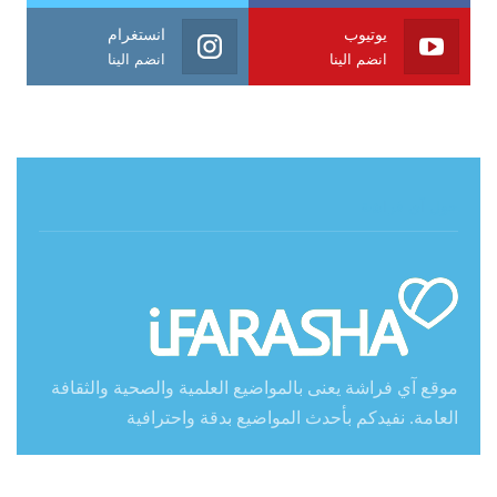
يوتيوب
انستغرام
انضم الينا
انضم الينا
حول آي فراشة
موقع آي فراشة يعنى بالمواضيع العلمية والصحية والثقافة
العامة. نفيدكم بأحدث المواضيع بدقة واحترافية