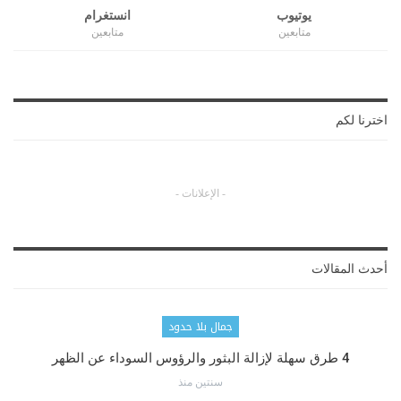
يوتيوب
انستغرام
متابعين
متابعين
اخترنا لكم
- الإعلانات -
أحدث المقالات
جمال بلا حدود
4 طرق سهلة لإزالة البثور والرؤوس السوداء عن الظهر
سنتين منذ