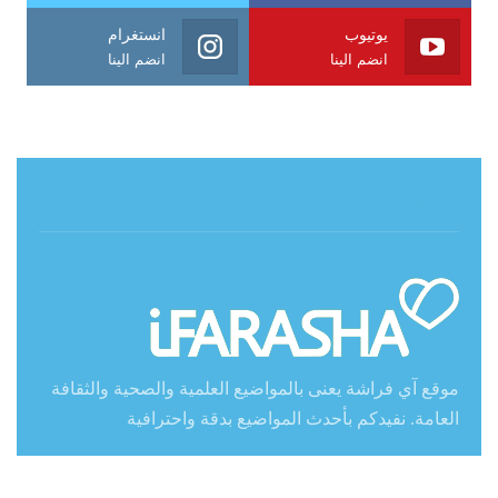
يوتيوب
انستغرام
انضم الينا
انضم الينا
حول آي فراشة
موقع آي فراشة يعنى بالمواضيع العلمية والصحية والثقافة
العامة. نفيدكم بأحدث المواضيع بدقة واحترافية