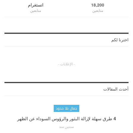
18,200
انستغرام
متابعين
متابعين
اخترنا لكم
- الإعلانات -
أحدث المقالات
جمال بلا حدود
4 طرق سهلة لإزالة البثور والرؤوس السوداء عن الظهر
سنتين منذ