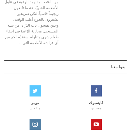
من الصّعب مقاومة الرغبة في تناول
الأطعمة الشهيّة عندما تتّبعون
ريجيماً قاسياً. لنكن صريحين !
تشعرون بالجوع أغلب الوقت،
وحين تفتحون باب البرّاد، من شبه
المستحيل محاربة الرّغبة في انتقاء
طعام شهي وتناوله. سنقدّم لكم من
آي فراشة الأطعمة التي…
ابقوا معنا
فايسبوك
تويتر
معجبين
متابعين