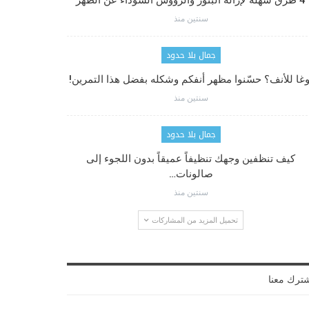
4 طرق سهلة لإزالة البثور والرؤوس السوداء عن الظهر
سنتين منذ
جمال بلا حدود
وغا للأنف؟ حسّنوا مظهر أنفكم وشكله بفضل هذا التمرين!
سنتين منذ
جمال بلا حدود
كيف تنظفين وجهك تنظيفاً عميقاً بدون اللجوء إلى
صالونات…
سنتين منذ
تحميل المزيد من المشاركات
ترك معنا