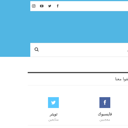
قوا معنا
فايسبوك
تويتر
معجبين
متابعين