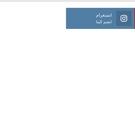
انستغرام
انضم الينا