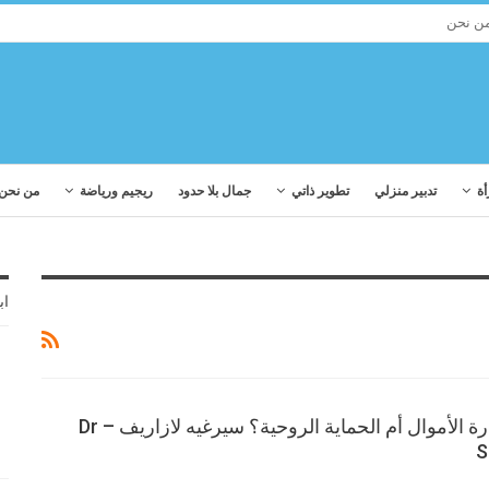
ن نحن
أة
تدبير منزلي
تطوير ذاتي
جمال بلا حدود
ريجيم ورياضة
من نحن
اب
ما الأصعب: خسارة الأموال أم الحماية الروحية؟ سيرغيه لازاريف – Dr
S