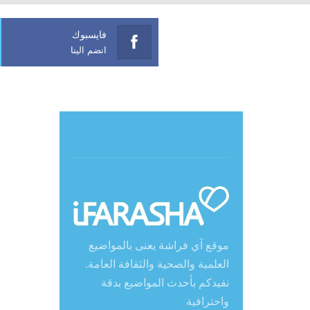
فايسبوك
انضم الينا
حول آي فراشة
موقع آي فراشة يعنى بالمواضيع
العلمية والصحية والثقافة العامة.
نفيدكم بأحدث المواضيع بدقة
واحترافية