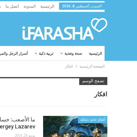
السبت, أغسطس 8, 2026
الرئيسية
المدونة
اتصل بنا
م
الرئيسية
صحة وتغذية
تربية ذكية
أسرار الرجل والمر
الصفحة الرئيسية
افكار
تصفح الوسم
افكار
أفكار تغير حياتك
ergey Lazarev
يونيو 26, 2014