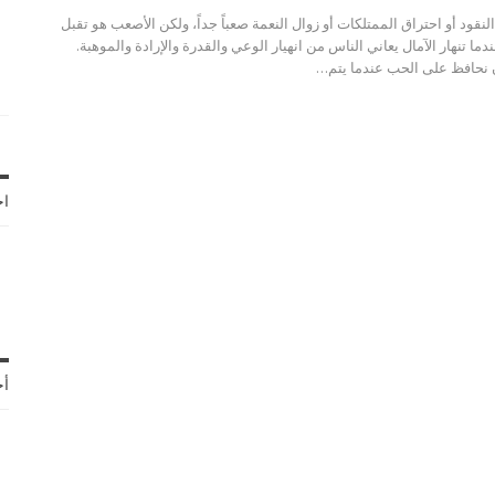
نقود أو احتراق الممتلكات أو زوال النعمة صعباً جداً، ولكن الأصعب هو تقبل
ندما تنهار الآمال يعاني الناس من انهيار الوعي والقدرة والإرادة والموهبة.
 نحافظ على الحب عندما يتم…
اخ
أح