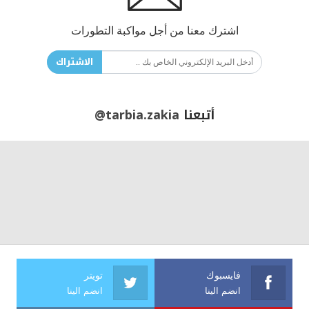
اشترك معنا من أجل مواكبة التطورات
الاشتراك
أتبعنا
@tarbia.zakia
فايسبوك
تويتر
انضم الينا
انضم الينا