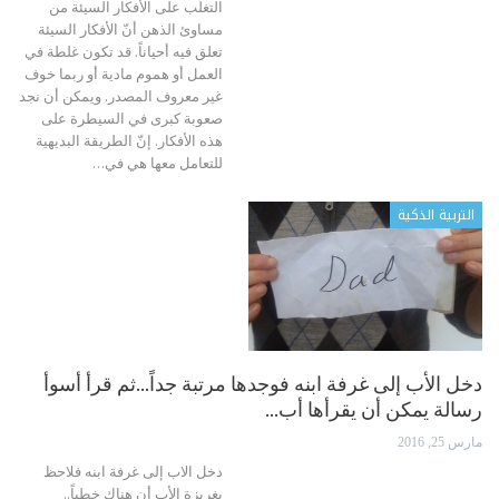
التغلّب على الأفكار السيئة
من
مساوئ الذهن أنّ الأفكار السيئة
تعلق فيه أحياناً. قد تكون غلطة في
العمل أو هموم مادية أو ربما خوف
غير معروف المصدر. ويمكن أن نجد
صعوبة كبرى في السيطرة على
هذه الأفكار. إنّ الطريقة البديهية
للتعامل معها هي في
…
التربية الذكية
دخل الأب إلى غرفة ابنه فوجدها مرتبة جداً…ثم قرأ أسوأ
رسالة يمكن أن يقرأها أب…
مارس 25, 2016
دخل الاب إلى غرفة ابنه فلاحظ
بغريزة الأب أن هناك خطباً..