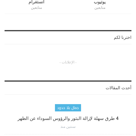
يوتيوب
انستغرام
متابعين
متابعين
اخترنا لكم
- الإعلانات -
أحدث المقالات
جمال بلا حدود
4 طرق سهلة لإزالة البثور والرؤوس السوداء عن الظهر
سنتين منذ