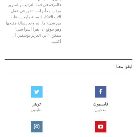
فالغرفة في قمة الترتيب والسرير
مرتب جداً. راحت تدور في عقل
الأب الأفكار السيئة وأوجس قلبه
من شيء ما.. ثم وجد رسالة ففتحها
وهو يتوقع أن يقرأ أسوأ شيء
ممكن. "أبي العزيز يؤسفني أن
أكتب…
ابقوا معنا
فايسبوك
تويتر
معجبين
متابعين