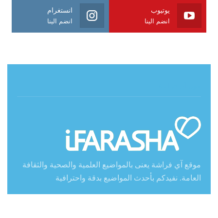
يوتيوب
انستغرام
انضم الينا
انضم الينا
حول آي فراشة
موقع آي فراشة يعنى بالمواضيع العلمية والصحية والثقافة
العامة. نفيدكم بأحدث المواضيع بدقة واحترافية