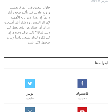
مارس 9, 2014
حاول التعمق في أعماق نفسك
ورؤية عادتك في تأكيد صحة رأيك
دائماً. إن هذا الأمر بالغ الأهمية
لإدراك النفس، ولا شك أنك أصبحت
تدرك أن عقلك هو الذي يفعل كل
ذلك. لماذا؟ لكي يؤكد وجوده. إن
كل فكرة لديك تسعى دائماً لإثبات
صحتها، لكي تثبت…
ابقوا معنا
فايسبوك
تويتر
معجبين
متابعين