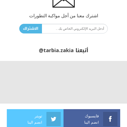
اشترك معنا من أجل مواكبة التطورات
الاشتراك
أتبعنا
@tarbia.zakia
فايسبوك
تويتر
انضم الينا
انضم الينا