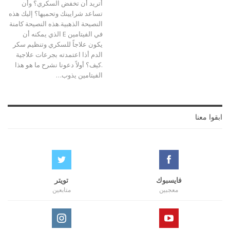
أتريد أن تخفض السكري؟ وأن
تساعد شرايينك وتحميها؟ إليك هذه
النصيحة الذهبية.هذه النصيحة كامنة
في الفيتامين E الذي يمكنه أن
يكون علاجاً للسكري وتنظيم سكر
الدم أذا اعتمدته بجرعات علاجية
.كيف؟ أولاً دعونا نشرح ما هو هذا
الفيتامين
يذوب
…
ابقوا معنا
فايسبوك
تويتر
معجبين
متابعين