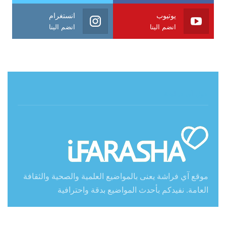
يوتيوب
انستغرام
انضم الينا
انضم الينا
حول آي فراشة
موقع آي فراشة يعنى بالمواضيع العلمية والصحية والثقافة
العامة. نفيدكم بأحدث المواضيع بدقة واحترافية