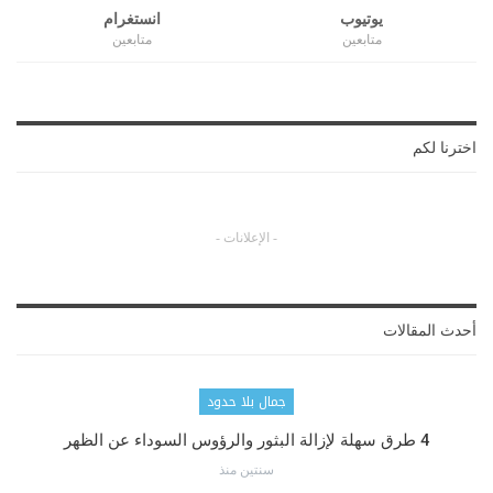
يوتيوب
انستغرام
متابعين
متابعين
اخترنا لكم
- الإعلانات -
أحدث المقالات
جمال بلا حدود
4 طرق سهلة لإزالة البثور والرؤوس السوداء عن الظهر
سنتين منذ