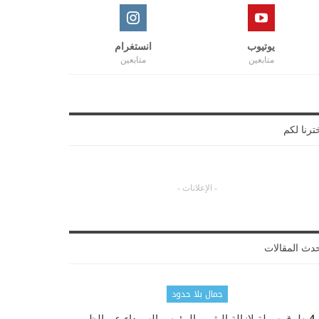
يوتيوب
انستغرام
متابعين
متابعين
ترنا لكم
- الإعلانات -
دث المقالات
جمال بلا حدود