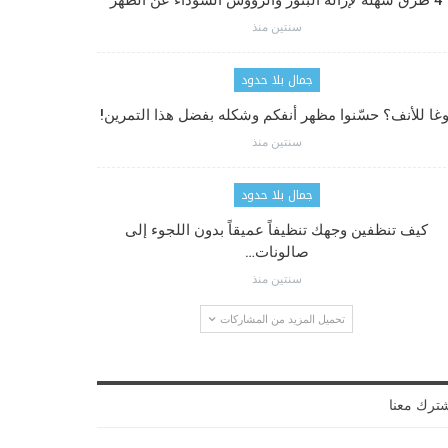
4 طرق سهلة لإزالة البثور والرؤوس السوداء عن الظهر
سنتين منذ
جمال بلا حدود
وغا للأنف؟ حسّنوا مظهر أنفكم وشكله بفضل هذا التمرين!
سنتين منذ
جمال بلا حدود
كيف تنظفين وجهك تنظيفاً عميقاً بدون اللجوء إلى
صالونات…
سنتين منذ
تحميل المزيد من المشاركات
ترك معنا