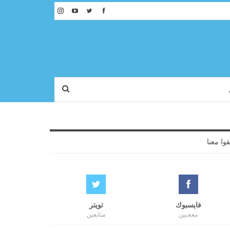
قوا معنا
فايسبوك
تويتر
معجبين
متابعين