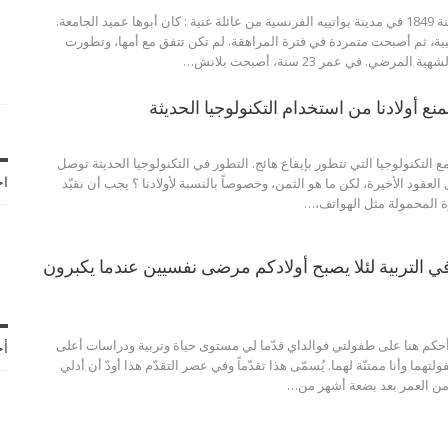
ولدت بلانش مونييه سنة 1849 في مدينة بواتييه الفرنسية من عائلة غنية : كان أبوها عميد الجامعة.
ة، ثم أصبحت متمردة في فترة المراهقة. لم تكن تتفق مع أمها، وتطورت
رضي. في عمر 23 سنة، أصبحت بلانش…
مع التكنولوجيا التي تتطور بإيقاع هائج. التطور في التكنولوجيا الحديثة توصل
العقود الأخيرة، لكن ما هو الثمن، وخصوصاً بالنسبة لأولادنا ؟ يجب أن نقيّد
اخ
زة المحمولة مثل الهواتف،…
ي التربية لئلا يصبح أولادكم مرضى نفسيين عندما يكبرون
كم هنا على طفولتي فوالداي قدّما لي مستوى حياة وتربية ودراسات أعلى
أح
لتهما وأنا ممتنّة لهما. يُسمّى هذا تقدّماً وفي عصر التقدّم هذا أودّ أن أدلي
 من العمر بعد بضعة أشهر من…