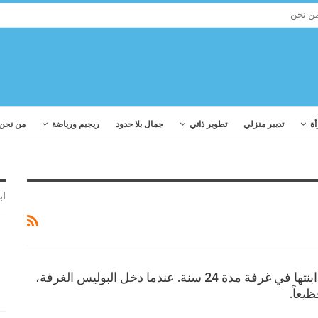
ن نحن
أة
تدبير منزلي
تطوير ذاتي
جمال بلا حدود
ريجيم ورياضة
من نحن
اب
حبست هذه الأم ابنتها في غرفة مدة 24 سنة. عندما دخل البوليس الغرفة،
يعاً.