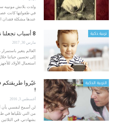
في طفولتها كانت عصبي
عندها مشكلة فقدان الشهية الم
تربية ذكية
8 أسباب تجعلنا نمنع أولادنا من استخدام التكنولوجيا الحديثة
مارس 30, 2017
العالم يتغير باستمرار 
إلى تحسين حياتنا خلال 
استعمال الأولاد للأجه
التربية الذكية
غيّروا طريقتكم ف
!
أغسطس 3, 2016
لن أسمح لنفسي بأن أح
من التي تلقّياها في طفو
بشهادتي. في الثلاثين