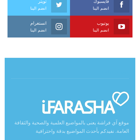
فايسبوك
تويتر
انضم الينا
انضم الينا
يوتيوب
انستغرام
انضم الينا
انضم الينا
حول آي فراشة
موقع آي فراشة يعنى بالمواضيع العلمية والصحية والثقافة
العامة. نفيدكم بأحدث المواضيع بدقة واحترافية