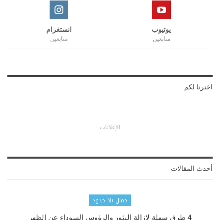
يوتيوب
انستغرام
متابعين
متابعين
اخترنا لكم
- الإعلانات -
أحدث المقالات
جمال بلا حدود
4 طرق سهلة لإزالة البثور والرؤوس السوداء عن الظهر