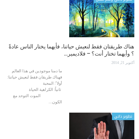
هناك طريقتان فقط لنعيش حياتنا، فأيهما يختار الناس عادةً
؟ وأيهما تختار أنت؟ – فلاديمير…
أكتوبر 21, 2014
ما دمنا موجودين في هذا العالم
فهناك طريقان فقط لنعيش حياتنا:
أولا ً: المحبة
ثانياً: الكراهية الحياة
الموت التوحد مع
الكون…
تطوير ذاتي