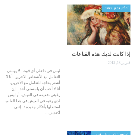
أفكار تغير حياتك
إذا كانت لديك هذه القناعات
فبراير 13, 2015
ليس في داخلي أي قوة. - لا يهمني
التعامل مع الأشخاص الآخرين. أنا لا
أشعر بحاجة للتعامل مع الآخرين. -
أنا لا أحب أن يلمسني أحد. - إن
رغبتي ضعيفة في العيش، أو ليس
لدي رغبة في العيش في هذا العالم.
استبدلها بأفكار جديدة : - إنني
أكتشف…
تطوير ذاتي وعلم نفس