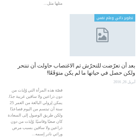
مثلها مثل…
تطوير ذاتي وعلم نفس
بعد أن تعرّضت للتحرّش ثم الاغتصاب حاولت أن تنتحر
ولكن حصل في حياتها ما لم يكن متوَقَعًا!
أبريل 26, 2016
قصّة هذه المرأة التي وُلِدَت من
دون ذراعين ولا ساقين غريبة جدًا.
يمكن لِزولي البالغة من العمر 25
سنة أن تبتسم من اليوم فصاعدًا
ولكن طريق الوصول إلى السعادة
كان صعبًا وقاسيًا. وُلِدَت من دون
ذراعين ولا ساقين بسبب مرض
وراثي نادر إسمه…