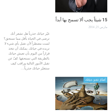
15 شيئاً يجب ألا تسمح بها أبداً
مارس 21, 2014
غيّر حياتك جذرياً هل تشعر أنك
ترضى في الحياة بأقل مما تستحق؟
لست مضطراً لأن تقبل بأي شيء لا
تريده في حياتك. يمكنك أن تتخذ
قراراً من اليوم بأن تعيش حياتك
بالطريقة التي تستحقها. كفّ عن
تقبل الأمور التالية وراقب كيف
ستتغيّر حياتك جذرياً.…
أفكار تغير حياتك