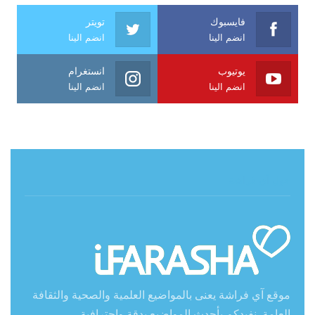
فايسبوك
تويتر
انضم الينا
انضم الينا
يوتيوب
انستغرام
انضم الينا
انضم الينا
حول آي فراشة
موقع آي فراشة يعنى بالمواضيع العلمية والصحية والثقافة
العامة. نفيدكم بأحدث المواضيع بدقة واحترافية