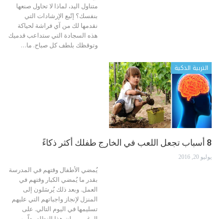
متناول اليد، لماذا لا تحاول صنعها
بنفسك؟ إتّبع الإرشادات التي
نقدمها لك من آي فراشة لحياكة
هذه السجادة التي ستداعب قدميك
وتوقظك بلطف كل صباح. ما…
التربية الذكية
8 أسباب تجعل اللعب في الخارج طفلك أكثر ذكاءً
يوليو 20, 2016
يُمضي الأطفال وقتهم في المدرسة
بقدر ما يُمضي الكبار وقتهم في
العمل. وبعد ذلك يُرسَلون إلى
المنزل لإنجاز واجباتهم التي عليهم
تسليمها في اليوم التالي. على
الرغم من ان هذا النظام يعلّمهم