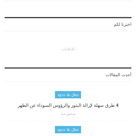
اخترنا لكم
- الإعلانات -
أحدث المقالات
جمال بلا حدود
4 طرق سهلة لإزالة البثور والرؤوس السوداء عن الظهر
سنتين منذ
جمال بلا حدود