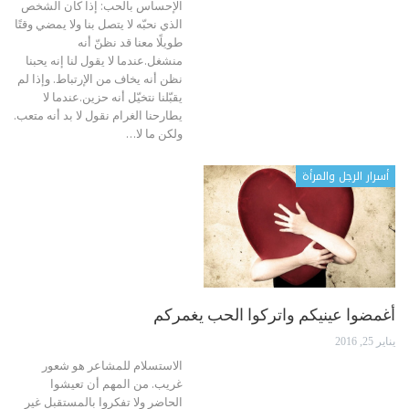
الإحساس بالحب: إذا كان الشخص
الذي نحبّه لا يتصل بنا ولا يمضي وقتًا
طويلًا معنا قد نظنّ أنه
منشغل.عندما لا يقول لنا إنه يحبنا
نظن أنه يخاف من الإرتباط. وإذا لم
يقبّلنا نتخيّل أنه حزين.عندما لا
يطارحنا الغرام نقول لا بد أنه متعب.
ولكن ما لا
…
أسرار الرجل والمرأة
أغمضوا عينيكم واتركوا الحب يغمركم
يناير 25, 2016
الاستسلام للمشاعر هو شعور
غريب. من المهم أن تعيشوا
الحاضر ولا تفكروا بالمستقبل غير