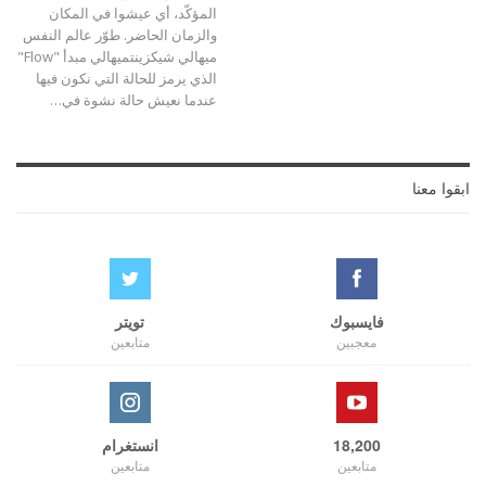
المؤكّد، أي عيشوا في المكان
والزمان الحاضر. طوّر عالم النفس
ميهالي شيكزينتميهالي مبدأ "Flow"
الذي يرمز للحالة التي نكون فيها
عندما نعيش حالة نشوة في…
ابقوا معنا
فايسبوك
تويتر
معجبين
متابعين
18,200
انستغرام
متابعين
متابعين