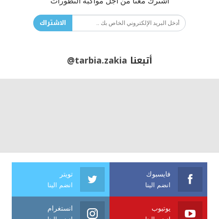
اشترك معنا من أجل مواكبة التطورات
الاشتراك
أتبعنا
@tarbia.zakia
فايسبوك
تويتر
انضم الينا
انضم الينا
يوتيوب
انستغرام
انضم الينا
انضم الينا