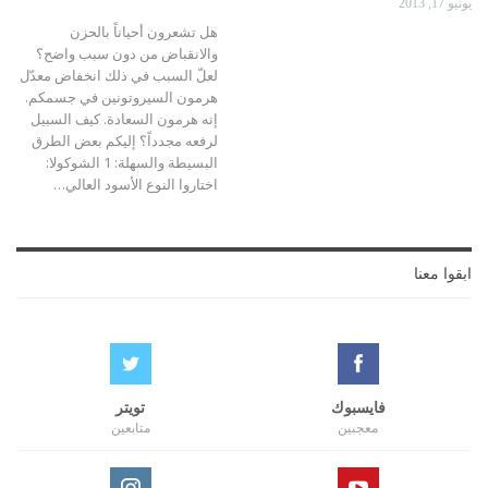
يونيو 17, 2013
هل تشعرون أحياناً بالحزن
والانقباض من دون سبب واضح؟
لعلّ السبب في ذلك انخفاض معدّل
هرمون السيروتونين في جسمكم.
إنه هرمون السعادة. كيف السبيل
لرفعه مجدداً؟ إليكم بعض الطرق
البسيطة والسهلة: 1 الشوكولا:
اختاروا النوع الأسود العالي…
ابقوا معنا
فايسبوك
تويتر
معجبين
متابعين