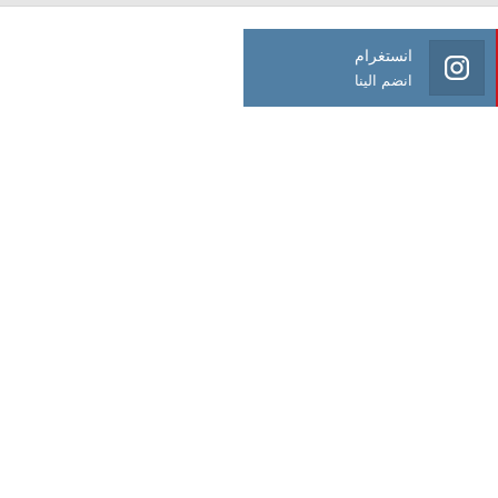
انستغرام
انضم الينا