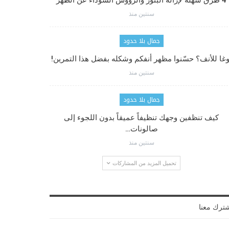
4 طرق سهلة لإزالة البثور والرؤوس السوداء عن الظهر
سنتين منذ
جمال بلا حدود
وغا للأنف؟ حسّنوا مظهر أنفكم وشكله بفضل هذا التمرين!
سنتين منذ
جمال بلا حدود
كيف تنظفين وجهك تنظيفاً عميقاً بدون اللجوء إلى
صالونات…
سنتين منذ
تحميل المزيد من المشاركات
ترك معنا