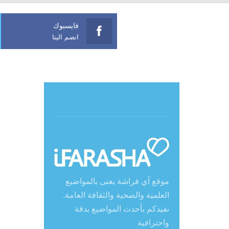
فايسبوك
انضم الينا
حول آي فراشة
موقع آي فراشة يعنى بالمواضيع
العلمية والصحية والثقافة العامة.
نفيدكم بأحدث المواضيع بدقة
واحترافية