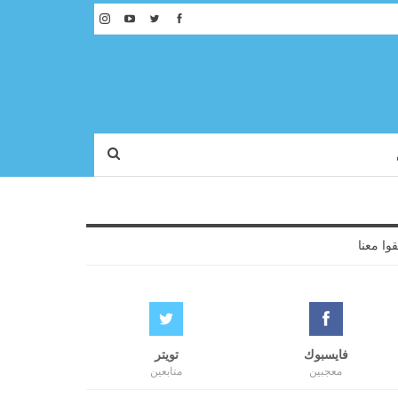
قوا معنا
فايسبوك
تويتر
معجبين
متابعين