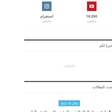
18,200
انستغرام
متابعين
متابعين
ترنا لكم
- الإعلانات -
دث المقالات
جمال بلا حدود