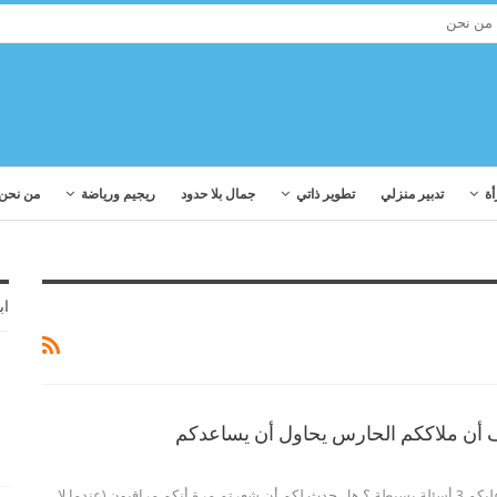
من نحن
أة
تدبير منزلي
تطوير ذاتي
جمال بلا حدود
ريجيم ورياضة
من نحن
اب
هل بمكنني أن أطرح عليكم 3 أسئلة بسيطة ؟ هل حدث لكم أن شعرتم مرة أنكم مراقبون (عندما لا