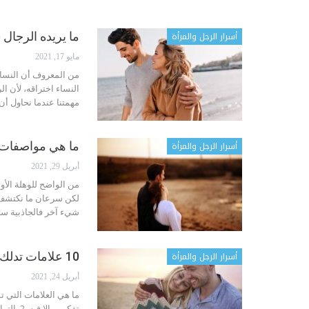
أسرار الرجل والمرأة
ما يريده الرجال ( و
مايو 17, 2021
من المعروف أن النساء
النساء اختراقه، لأن ال
مهمتنا عندما نحاول أن
أسرار الرجل والمرأة
ما هي مواصفات 
أبريل 29, 2021
من الواضح للوهلة الأ
لكن سرعان ما نكتشف أ
شيء آخر فالجاذبية ستت
أسرار الرجل والمرأة
10 علامات تدلك على أنه زوج المستقبل
أبريل 24, 2021
ما هي العلامات التي 
تفكرين إلا فيه
2. التواصل بينكما يأتي عفوياً