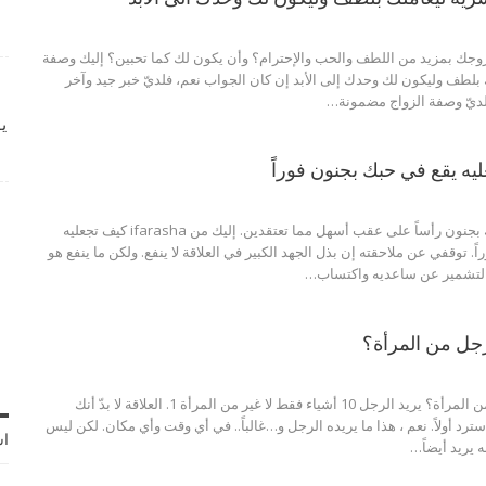
زوجك بمزيد من اللطف والحب والإحترام؟ وأن يكون لك كما تحبين؟ إليك وصفة
ك بلطف وليكون لك وحدك إلى الأبد
إن كان الجواب نعم، فلديّ خبر جيد وآخر
: لديّ وصفة الزواج مضمونة
…
ي
أن يقع الرجل في حبك بجنون رأساً على عقب أسهل مما تعتقدين. إليك من ifarasha كيف تجعليه
ً.
توقفي عن ملاحقته
إن بذل الجهد الكبير في العلاقة لا ينفع. ولكن ما ينفع هو
التشمير عن ساعديه واكتساب
…
رجل من المرأة؟
من المرأة؟
يريد الرجل 10 أشياء فقط لا غير من المرأة
1. العلاقة
لا بدّ أنك
رد أولاً. نعم ، هذا ما يريده الرجل و…غالباً.. في أي وقت وأي مكان. لكن ليس
اش
 يريد أيضاً
…