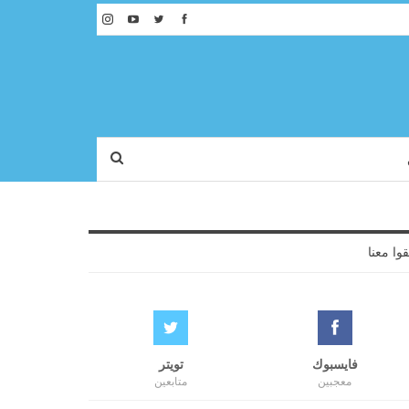
قوا معنا
فايسبوك
تويتر
معجبين
متابعين