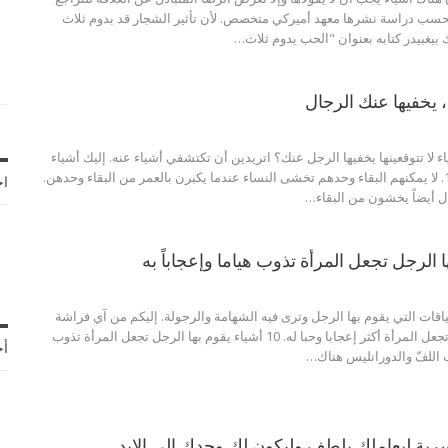
سب دراسة نشرها معهد أميركي متخصص. لأن تأثير الشجار قد بدوم ثلاث
 بيغبيدر كتابه بعنوان "الحب يدوم ثلاث
…
ا، يخفيها عنك الرجال
ء لا تتوقعينها يخفيها الرجل عنك؟ اتريدين أن تكتشفي أشياء عنه. إليك أشياء
م البقاء وحدهم
تخشى النساء عندما يكبرن بالعمر من البقاء وحدهن.
اخ
 أيضاً يخشون من البقاء
…
قات التي يقوم بها الرجل وترى فيه الشهامة والرجولة. إليكم من آي فراشة
أشياء يقوم بها الرجل تجعل المرأة أكثر إعجابا وحبا له. 10 أشياء يقوم بها الرجل تجعل المرأة تذوب
أح
 اللفّ والدورانليس هناك
…
رية ليعاملك بلطف وليكون لك وحدك الى الابد