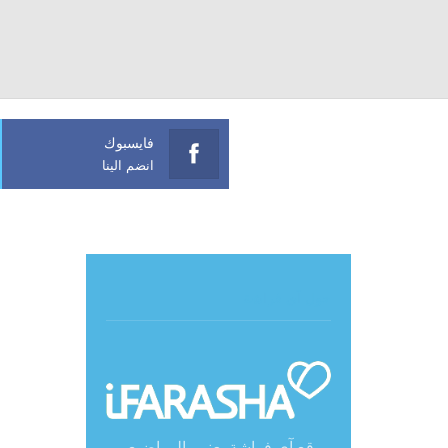
فايسبوك
انضم الينا
حول آي فراشة
موقع آي فراشة يعنى بالمواضيع