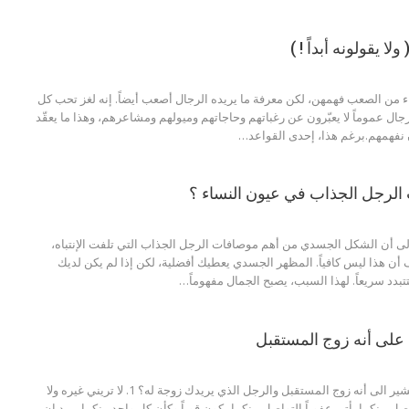
لا يقولونه أبداً ! )
 من الصعب فهمهن، لكن معرفة ما يريده الرجال أصعب أيضاً. إنه لغز تحب كل
رجال عموماً لا يعبّرون عن رغباتهم وحاجاتهم وميولهم ومشاعرهم، وهذا ما يعقّد
 نفهمهم.برغم هذا، إحدى القواعد
…
الرجل الجذاب في عيون النساء ؟
ولى أن الشكل الجسدي من أهم موصافات الرجل الجذاب التي تلفت الإنتباه،
ن هذا ليس كافياً. المظهر الجسدي يعطيك أفضلية، لكن إذا لم يكن لديك
بدد سريعاً. لهذا السبب، يصبح الجمال مفهوماً
…
تشير الى أنه زوج المستقبل والرجل الذي يريدك زوجة له؟
1. لا تريني غيره ولا
التواصل بينكما يكون قوياً وكأن كل واحد منكما يريد ان