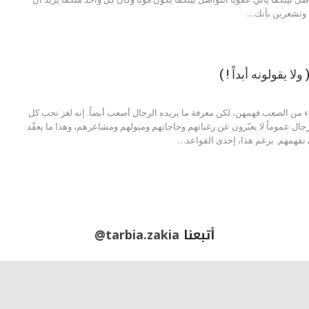
. وتشعرين بأنك
…
لا يقولونه أبداً ! )
 من الصعب فهمهن، لكن معرفة ما يريده الرجال أصعب أيضاً. إنه لغز تحب كل
رجال عموماً لا يعبّرون عن رغباتهم وحاجاتهم وميولهم ومشاعرهم، وهذا ما يعقّد
ن نفهمهم. برغم هذا، إحدى القواعد…
أتبعنا
@tarbia.zakia