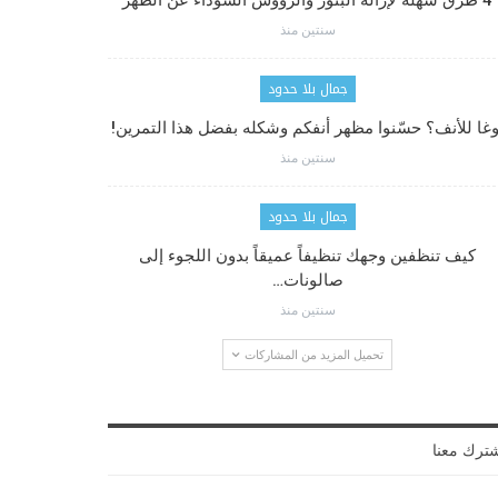
4 طرق سهلة لإزالة البثور والرؤوس السوداء عن الظهر
سنتين منذ
جمال بلا حدود
وغا للأنف؟ حسّنوا مظهر أنفكم وشكله بفضل هذا التمرين!
سنتين منذ
جمال بلا حدود
كيف تنظفين وجهك تنظيفاً عميقاً بدون اللجوء إلى
صالونات…
سنتين منذ
تحميل المزيد من المشاركات
ترك معنا