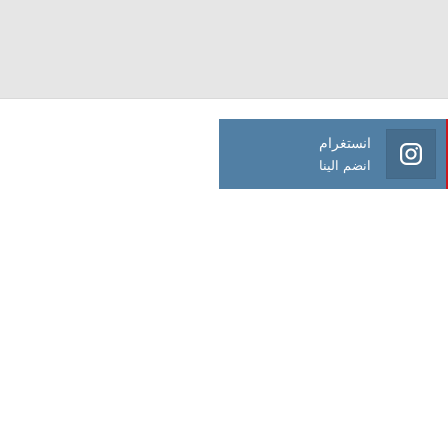
انستغرام
انضم الينا