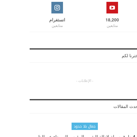
18,200
انستغرام
متابعين
متابعين
ترنا لكم
- الإعلانات -
دث المقالات
جمال بلا حدود