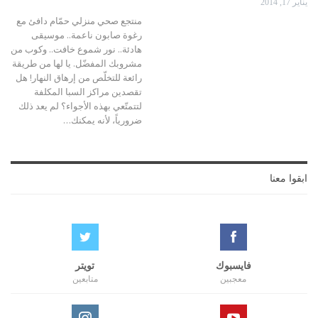
يناير 17, 2014
منتجع صحي منزلي حمّام دافئ مع
رغوة صابون ناعمة.. موسيقى
هادئة.. نور شموع خافت.. وكوب من
مشروبك المفضّل. يا لها من طريقة
رائعة للتخلّص من إرهاق النهار! هل
تقصدين مراكز السبا المكلفة
لتتمتّعي بهذه الأجواء؟ لم يعد ذلك
ضرورياً، لأنه يمكنك…
ابقوا معنا
فايسبوك
تويتر
معجبين
متابعين