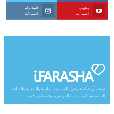
يوتيوب
انستغرام
انضم الينا
انضم الينا
حول آي فراشة
موقع آي فراشة يعنى بالمواضيع العلمية والصحية والثقافة
العامة. نفيدكم بأحدث المواضيع بدقة واحترافية