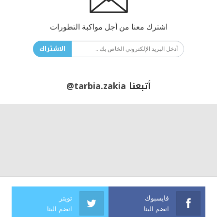
اشترك معنا من أجل مواكبة التطورات
الاشتراك
أتبعنا
@tarbia.zakia
فايسبوك
تويتر
انضم الينا
انضم الينا