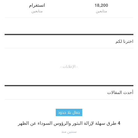
18,200
انستغرام
متابعين
متابعين
اخترنا لكم
- الإعلانات -
أحدث المقالات
جمال بلا حدود
4 طرق سهلة لإزالة البثور والرؤوس السوداء عن الظهر
سنتين منذ