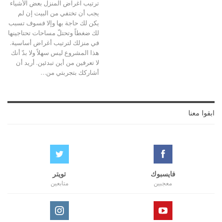
ترتيب اغراض المنزل بعض الأشياء
يجب أن تختفي من البيت إن لم
يكن لك حاجة بها وإلا فسوف تسبب
لك ضغطاً وتحتلّ مساحات تحتاجينها
في منزلك لترتيب أغراض أساسية.
هذا المشروع ليس سهلاً ولا بدّ أنك
لا تعرفين من أين تبدئين. أريد أن
أشاركك بتجربتي من…
ابقوا معنا
فايسبوك
تويتر
معجبين
متابعين