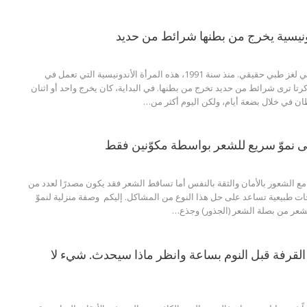
دونيسية يخرج من بطنها شرائط من حديد
حالة Noorsyaidah هي لغز طبي حقيقي. منذ سنة 1991، هذه المرأة الأندونيسية التي تعمل في
تا ترى شرائط من حديد تخرج من بطنها. في البداية، كان يخرج واحد أو اثنان
ان في خلال بضعة أيام، ولكن اليوم أكثر من…
 نموّ سريع للشعر بواسطة مكوّنين فقط
ع الشعور بالأمان والثقة بالنفس أما تساقط الشعر فقد يكون مصدرًا لعدد من
ات طبيعية تساعد على حل هذا النوع من المشاكل. إليكم وصفة منزلية لنموّ
لشعر من بصلة الشعر (الجذور) وجذع…
لقرفة قبل النوم بساعة وانظر ماذا سيحدث. شيء لا