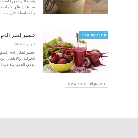
يلعب النوم دوراً أساسي
يساعدك على حماية صح
والمحافظة على صحتك ا
الصحة والتغذية
عصير لفقر الدم
فبراير 8, 2014
عصير لفقر الدم إليكم 
للحوامل والأطفال. يو
معدن الحديد وخاصة ال
المشاركات القديمة