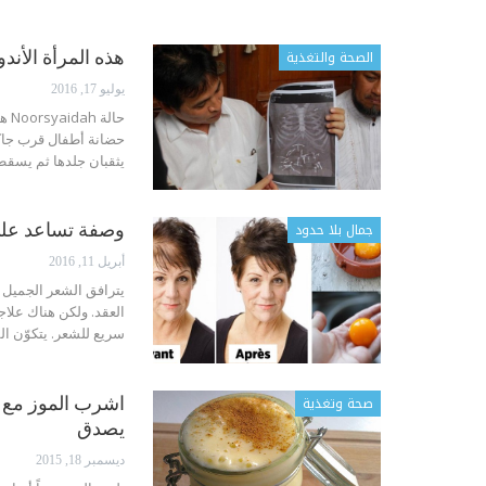
الصحة والتغذية
هذه المرأة الأن
يوليو 17, 2016
حضانة أطفال قرب جاكر
يثقبان جلدها ثم يسقط
جمال بلا حدود
وصفة تساعد على
أبريل 11, 2016
يترافق الشعر الجميل م
العقد. ولكن هناك علاج
سريع للشعر. يتكوّن ا
صحة وتغذية
اشرب الموز مع ا
يصدق
ديسمبر 18, 2015