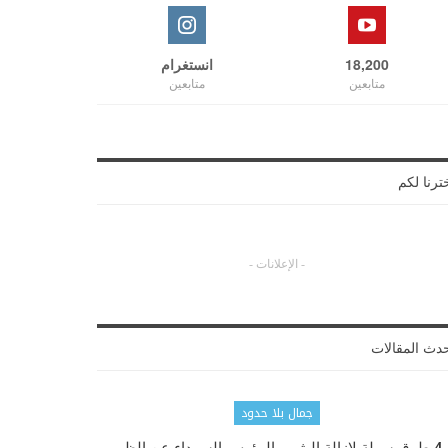
18,200
انستغرام
متابعين
متابعين
ترنا لكم
- الإعلانات -
دث المقالات
جمال بلا حدود