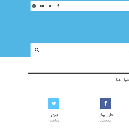
قوا معنا
فايسبوك
تويتر
معجبين
متابعين