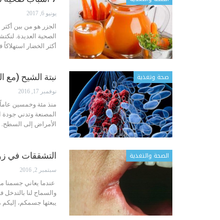
يونيو 6, 2017
الجزر هو من بين أكثر 
الصحية العديدة. لنكتش
أكثر الخضار استهلاكاً 
صحة وتغذية
نبتة الشيح (مع الحديد) تقتل 98 بالمئة من 
نوفمبر 17, 2016
منذ مئة وخمسين عاماً 
المصنعة وتدني جودة ا
الأمراض إلى السطح. و
الصحة والتغذية
التشققات في زوا
سبتمبر 2, 2016
 عندما يعاني جسمنا م
والسماح لنا بالتدخل 
يبعثها جسمكم، إليكم 