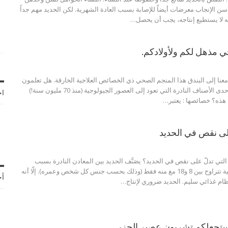
سن الإنجاب معرضات أيضاً للإصابة بسبب العادة الشهرية. لكن الحديد مهم جداً
ه لا يستطيع إنتاجه، يجب أن يحصل
…
 مذهل لكم ولأولادكم.
معنا إلى البندق هذا المنجم الصحي ذي الخصائص العلاجية الخارقة.
هل تعلمون
أن شجرة البندق هي إحدى الأصناف النادرة التي تعود إلى العصور الجيولوجية (منذ 70 مليون سنة!)
اخ
ا هذه؟
خصائصها :
يعتبر
…
التي تدلّ على نقص في الحديد؟
يصَنَّف الحديد بين المعادن النادرة بسبب
الحاجة اليومية إلى كمّية تتراوح بين 8 و18 مغ منه فقط (وذلك بحسب جنس كل شخص وعمره). إلّا أنه
أح
ام غذائي سليم. الحديد ضروري لإنتاج
…