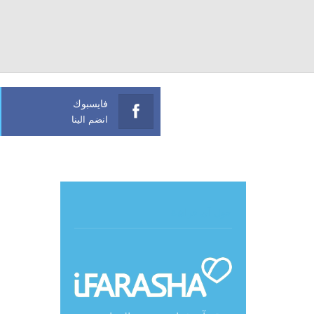
فايسبوك
انضم الينا
حول آي فراشة