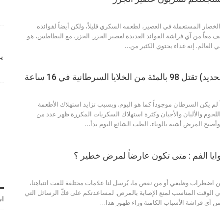
الخضار المستعملة في العصير، لطعمه السكري قليلاً، ولكن أيضاً لفوائده
ف معاً من آي فراشة الفوائد العديدة لعصير الجزر. الجزر، مع البطاطس، هو
في العالم. إنه غذاء يحتوي الكثير من…
ي
الخلايا السرطانية في 16 ساعة
لم يكن السرطان موجوداً كما هو اليوم. وبسبب تزايد استهلاك الأطعمة
للحوم والألبان والأجبان وكثرة استهلاك السكريات المكررة ظهر عدد من
أصبح المرض أشبه بالوباء. الطب الشائع اليوم بدأ…
يا الفم : متى تكون عارضاً لمرض خطير ؟
ن اضطراب وظيفي أو من نقص ما، يُرسل لنا علامات مختلفة للفت انتباهنا،
في الوقت المناسب لمنع الإصابة بالمرض. لمساعدتكم على فكّ الرسائل التي
اش
من آي فراشة الأسباب الكامنة وراء ظهور هذا…