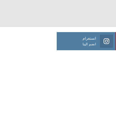
انستغرام
انضم الينا