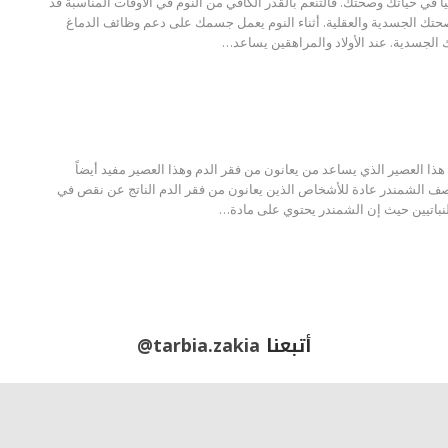
اً في حياتك وصحتك. فالتنعم بالقدر الكافي من النوم في الأوقات المناسبة قد
تك الجسدية والعقلية. أثناء النوم يعمل جسمك على دعم وظائف الدماغ
لجسدية. عند الأولاد والمراهقين يساعد…
هذا العصير الذي يساعد من يعانون من فقر الدم وهذا العصير مفيد أيضاً
صف الشمندر عادة للأشخاص الذين يعانون من فقر الدم الناتج عن نقص في
نباتيين حيث إن الشمندر يحتوي على مادة…
أتبعنا
@tarbia.zakia