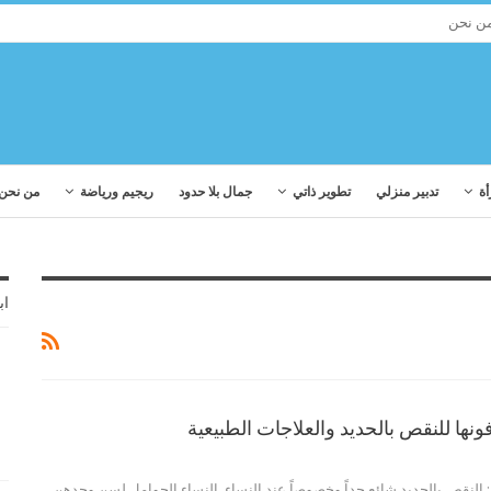
ن نحن
أة
تدبير منزلي
تطوير ذاتي
جمال بلا حدود
ريجيم ورياضة
من نحن
اب
 النقص بالحديد شائع جداً وخصوصاً عند النساء. النساء الحوامل لسن وحدهن