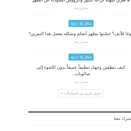
4 طرق سهلة لإزالة البثور والرؤوس السوداء عن الظهر
سنتين منذ
جمال بلا حدود
وغا للأنف؟ حسّنوا مظهر أنفكم وشكله بفضل هذا التمرين!
سنتين منذ
جمال بلا حدود
كيف تنظفين وجهك تنظيفاً عميقاً بدون اللجوء إلى
صالونات…
سنتين منذ
تحميل المزيد من المشاركات
ترك معنا