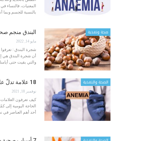
المعنيات، فالنساء في 
بالنسبة للجسم وبما أن
صحة وتغذية
البندق منجم صحي
مايو 14, 2022
شجرة البندق : تعرفوا 
والتي بقيت حتى أيامن
الصحة والتغذية
18 علامة تدلّ على نقص في الحديد
نوفمبر 18, 2021
كيف تعرفون العلامات 
أحد أهم العناصر في نظ
الصحة والتغذية
7 أسباب صحية ستجعلكم تشربون عصير الجزر