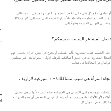
المية أو مبادئ تحكم كل شيء في الكون بأسره. والكون موجود في تناغم مثالي
بموجب هذه القوانين. تملك التعاليم الغامضة والخفيّة والأسرار القديمة التي تعود إلى أكثر من 5000
يمة إلى اليونان القديمة وصولًا إلى…
ي
 تفعل المشاعر السلبية بجسمكم؟
ة على الجسم عندما تشعرون بألم، بتصلب أو بجرح في بعض أجزاء الجسم، فهو
 بانفعال تشعرون به في أعمق أعماقكم. للوهلة الأولى، يبدو لنا هذا غير منطقي،
 ذواتنا وعن انفعالاتنا في هذا…
جاه المرأة هي سبب مشاكلك! – د. سيرغيه لازاريف
لداخلية الموجودة لدى الإنسان هي العدوانية تجاه النساء لأنها سوف تتحول
 أولاده،لأن الأولاد يولدون من المرأة. ويدرك لاوعي الشخص أن هذه العدوانية
اش
ده لذلك يقوم بتحويل كل…