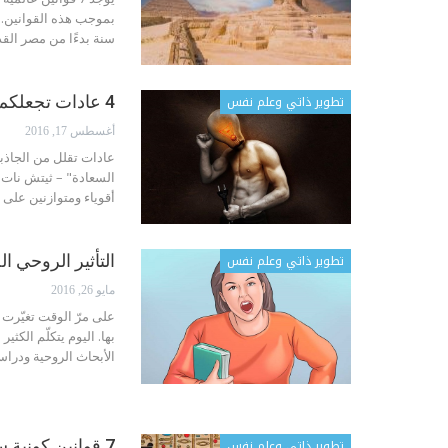
سنة بدءًا من مصر القدي
تطوير ذاتي وعلم نفس
4 عادات تجعلكم بشعين قليلاً ( أو كثيراً ومن دون أن تدركوا ذلك حتى)
أغسطس 17, 2016
عادات تقلل من الجاذبي
السعادة" – ثيتش نات ه
أقوياء ومتوازنين على
تطوير ذاتي وعلم نفس
التأثير الروحي ا
مايو 26, 2016
على مرّ الوقت تغيّرت
بها. اليوم يتكلّم الكث
الأبحاث الروحية ودرا
تطوير ذاتي وعلم نفس
7 قوانين كونية سرية من عهد الفراعنة ستغيّر حياتكم ( القانون الخامس)