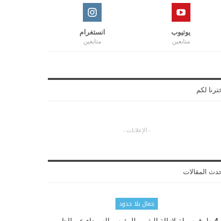
يوتيوب
انستغرام
متابعين
متابعين
ترنا لكم
- الإعلانات -
دث المقالات
جمال بلا حدود