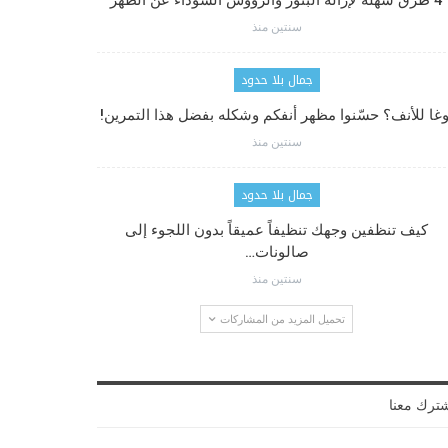
4 طرق سهلة لإزالة البثور والرؤوس السوداء عن الظهر
سنتين منذ
جمال بلا حدود
وغا للأنف؟ حسّنوا مظهر أنفكم وشكله بفضل هذا التمرين!
سنتين منذ
جمال بلا حدود
كيف تنظفين وجهك تنظيفاً عميقاً بدون اللجوء إلى
صالونات…
سنتين منذ
تحميل المزيد من المشاركات
ترك معنا