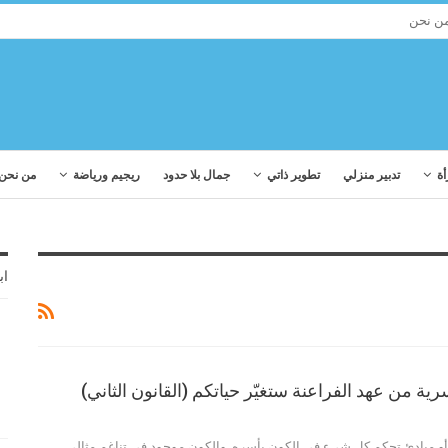
ن نحن
أة
تدبير منزلي
تطوير ذاتي
جمال بلا حدود
ريجيم ورياضة
من نحن
اب
المية أو مبادئ تحكم كل شيء في الكون بأسره. والكون موجود في تناغم مثالي