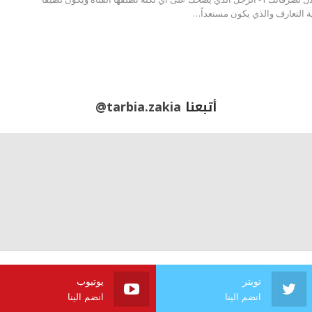
ية التعارف والذي يكون مستعداً…
أتبعنا
@tarbia.zakia
تويتر
يوتيوب
انضم الينا
انضم الينا