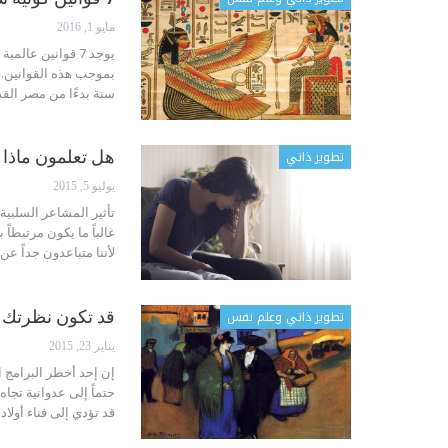
مايو 1, 2016
يوجد 7 قوانين ع
سنة بدءًا من مصر القد
تطوير ذاتي
هل تعلمون ماذا
يوليو 5, 2015
تأثير المشاعر السلبي
غالباً ما يكون مرتبطاً
لأننا متباعدون جداً عن
تطوير ذاتي وعلم نفس
قد تكون نظرتك ت
يناير 23, 2015
إن إحد أخطر البرامج ا
حتماً إلى عدوانية تجاه
قد تؤدي إلى فناء أولا