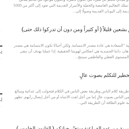
بموجب هذه القوانين. تملك التعاليم الغامضة والخفيّة والأسرار القديمة التي تعود إلى أكثر من 5000
مة إلى اليونان القديمة وصولًا إلى
…
ة "السعادة هي عادة مصدر الابتسامة. ولكن أحيانًا تكون الابتسامة هي مصدر
ان. ذاتنا الجسدية هي انعكاس لهويتنا الحقيقية. إذا عملنا بهدف أن نبقى
اخ
 المستوى العقلي والعاطفي سينتج…
لخطير للتكلم بصوت عالٍ
 طريقة كلام الناس وطريقة بعض الناس في الكلام فتحولت إلى عدائية ومبالغ
ير من الناس بصوت عالٍ إما من أجل لفت الانتباه أو من أجل إيصال رأيهم. تظهر
أح
سة علوم الطاقة أن الطريقة التي…