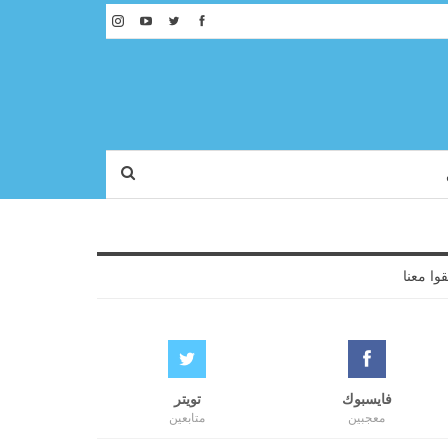
قوا معنا
فايسبوك
تويتر
معجبين
متابعين