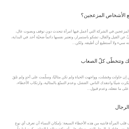
ع الأشخاص المزعجين؟
المزعجين في الشركة التي أعمل فيها امرأة تتحدث دون توقف وبصوت عال،
ّ عن القيل والقال، تشكو باستمرار، وتعتبر نفسها دائماً ضحيّة أحد. في البداية،
ه سيء ولا أستطيع أن أطيقه. ولكن…
 وتتخطّى كلّ الصعاب
 إن حاولت وفشلت، وواجهت الحياة ولم تكن مثاليًا، وسلّمت على أحدٍ ولم تلقَ
كرت شيئًا وانتقدك الناس. الفشل، وعدم التمتّع بالمثالية، وارتكاب الأخطاء،
على ما تفعله، وعدم قبول…
لب المرأة فانتبه من هذه الأخطاء السبعة: بإمكان النساء أن تعرف أي نوع
من الرجال أنت من خلال تصرفاتك 1- الرجل الذي يضحك على أي نكتة تطلقها الفتاة ويكون لطيفاً