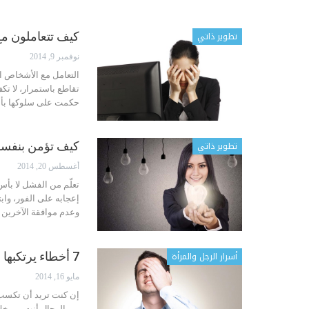
تطوير ذاتي
كيف تتعاملون م
نوفمبر 9, 2014
التعامل مع الأشخاص 
تقاطع باستمرار، لا تكف
حكمت على سلوكها بأن
تطوير ذاتي
كيف تؤمن بنفسك
أغسطس 20, 2014
تعلّم من الفشل لا بأس
إعجابه على الفور، وابت
وعدم موافقة الآخرين 
أسرار الرجل والمرأة
7 أخطاء يرتكبها الرجال
مايو 16, 2014
إن كنت تريد أن تكسب ق