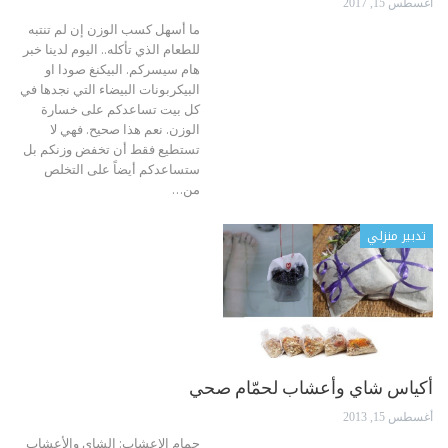
أغسطس 15, 2017
ما أسهل كسب الوزن إن لم تنتبه
للطعام الذي تأكله.. اليوم لدينا خبر
هام سيسركم. البيكنغ صودا او
البيكربونات البيضاء التي نجدها في
كل بيت تساعدكم على خسارة
الوزن. نعم هذا صحيح. فهي لا
تستطيع فقط أن تخفض وزنكم بل
ستساعدكم أيضاً على التخلص
من…
تدبير منزلي
أكياس شاي وأعشاب لحمّام صحي
أغسطس 15, 2013
حمام الاعشاب: الشاي والأعشاب