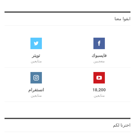
ابقوا معنا
فايسبوك
تويتر
معجبين
متابعين
18,200
انستغرام
متابعين
متابعين
اخترنا لكم