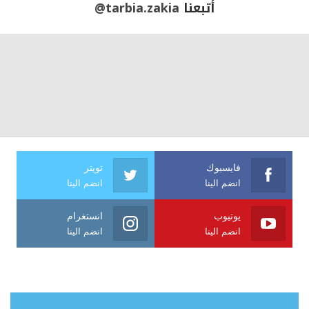
أتبعنا
@tarbia.zakia
فايسبوك
تويتر
انضم الينا
انضم الينا
يوتيوب
انستغرام
انضم الينا
انضم الينا