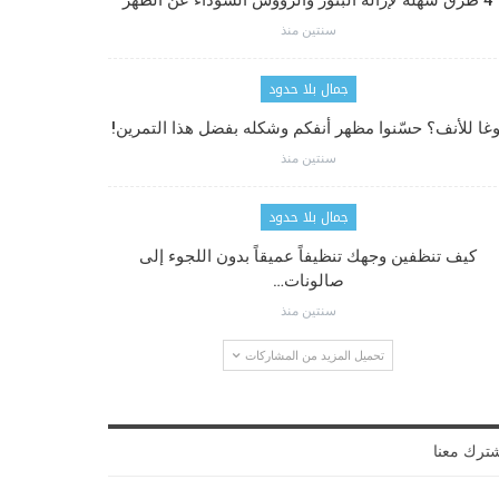
4 طرق سهلة لإزالة البثور والرؤوس السوداء عن الظهر
سنتين منذ
جمال بلا حدود
وغا للأنف؟ حسّنوا مظهر أنفكم وشكله بفضل هذا التمرين!
سنتين منذ
جمال بلا حدود
كيف تنظفين وجهك تنظيفاً عميقاً بدون اللجوء إلى
صالونات…
سنتين منذ
تحميل المزيد من المشاركات
ترك معنا