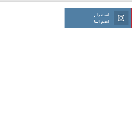
انستغرام
انضم الينا