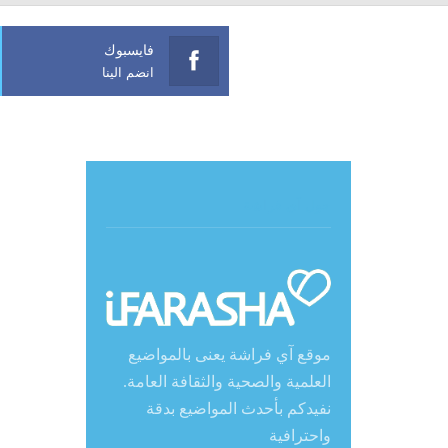
فايسبوك
انضم الينا
حول آي فراشة
موقع آي فراشة يعنى بالمواضيع
العلمية والصحية والثقافة العامة.
نفيدكم بأحدث المواضيع بدقة
واحترافية