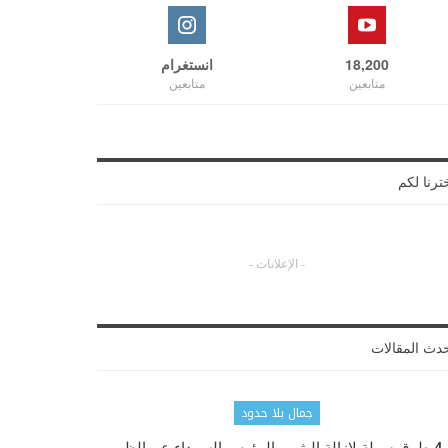
18,200
انستغرام
متابعين
متابعين
ترنا لكم
- الإعلانات -
دث المقالات
جمال بلا حدود