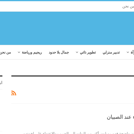
ن نحن
أة
تدبير منزلي
تطوير ذاتي
جمال بلا حدود
ريجيم ورياضة
من نحن
اب
عند الصبيان
ن واضحة فهم يميلون أكثر من البنات إلى الضرب والاعتداء على إخوتهم