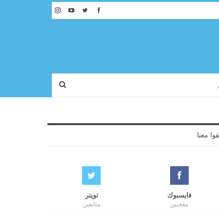
قوا معنا
فايسبوك
تويتر
معجبين
متابعين